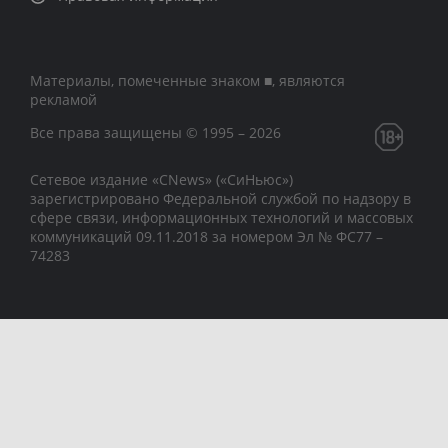
Материалы, помеченные знаком ■, являются
рекламой
Все права защищены © 1995 – 2026
Сетевое издание «CNews» («СиНьюс»)
зарегистрировано Федеральной службой по надзору в
сфере связи, информационных технологий и массовых
коммуникаций 09.11.2018 за номером Эл № ФС77 –
74283