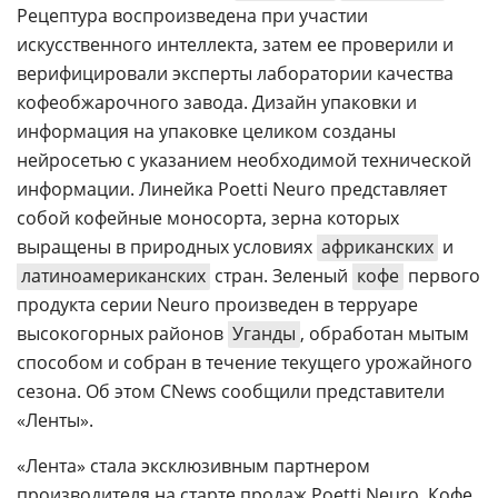
Рецептура воспроизведена при участии
искусственного интеллекта, затем ее проверили и
верифицировали эксперты лаборатории качества
кофеобжарочного завода. Дизайн упаковки и
информация на упаковке целиком созданы
нейросетью с указанием необходимой технической
информации. Линейка Poetti Neuro представляет
собой кофейные моносорта, зерна которых
выращены в природных условиях
африканских
и
латиноамериканских
стран. Зеленый
кофе
первого
продукта серии Neuro произведен в терруаре
высокогорных районов
Уганды
, обработан мытым
способом и собран в течение текущего урожайного
сезона. Об этом CNews сообщили представители
«Ленты».
«Лента» стала эксклюзивным партнером
производителя на старте продаж Poetti Neuro. Кофе,