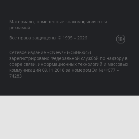
Материалы, помеченные знаком ■, являются
рекламой
Все права защищены © 1995 – 2026
Сетевое издание «CNews» («СиНьюс»)
зарегистрировано Федеральной службой по надзору в
сфере связи, информационных технологий и массовых
коммуникаций 09.11.2018 за номером Эл № ФС77 –
74283