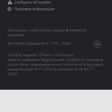
Сообщить об ошибке
Правовая информация
Материалы, помеченные знаком ■, являются
рекламой
Все права защищены © 1995 – 2026
Сетевое издание «CNews» («СиНьюс»)
зарегистрировано Федеральной службой по надзору в
сфере связи, информационных технологий и массовых
коммуникаций 09.11.2018 за номером Эл № ФС77 –
74283