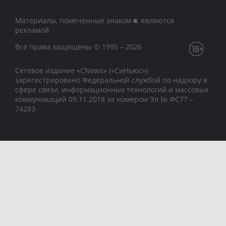
Материалы, помеченные знаком ■, являются
рекламой
Все права защищены © 1995 – 2026
Сетевое издание «CNews» («СиНьюс»)
зарегистрировано Федеральной службой по надзору в
сфере связи, информационных технологий и массовых
коммуникаций 09.11.2018 за номером Эл № ФС77 –
74283