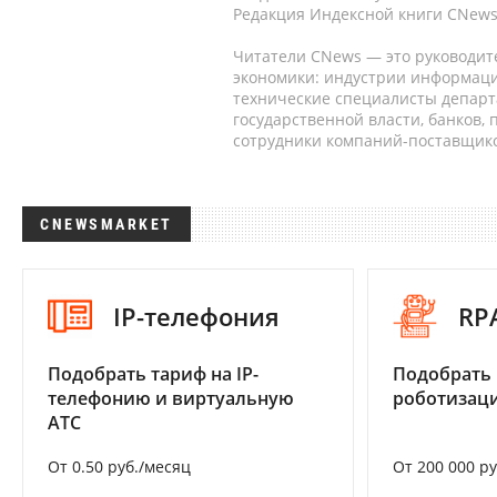
Редакция Индексной книги CNews
Читатели CNews — это руководит
экономики: индустрии информаци
технические специалисты депар
государственной власти, банков,
сотрудники компаний-поставщико
CNEWSMARKET
IP-телефония
RP
Подобрать тариф на IP-
Подобрать
телефонию и виртуальную
роботизац
АТС
От 0.50 руб./месяц
От 200 000 р