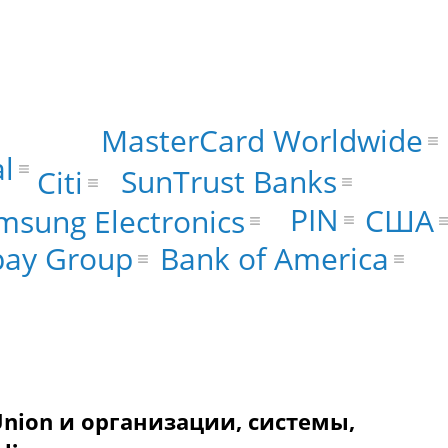
MasterCard Worldwide
al
SunTrust Banks
Citi
PIN
США
msung Electronics
Bank of America
pay Group
 Union и организации, системы,
ы: