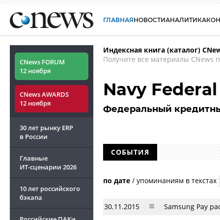
ГЛАВНАЯ
НОВОСТИ
АНАЛИТИКА
КО
Индексная книга (каталог) CNe
Получите все материалы CNews п
CNews FORUM
12 ноября
Navy Federal
CNews AWARDS
12 ноября
Федеральный кредитны
30 лет рынку ERP
в России
СОБЫТИЯ
Главные
ИТ-сценарии
2026
по дате
/
упоминаниям в текстах
10 лет российского
бэкапа
30.11.2015
Samsung Pay ра
Российские ПАКи