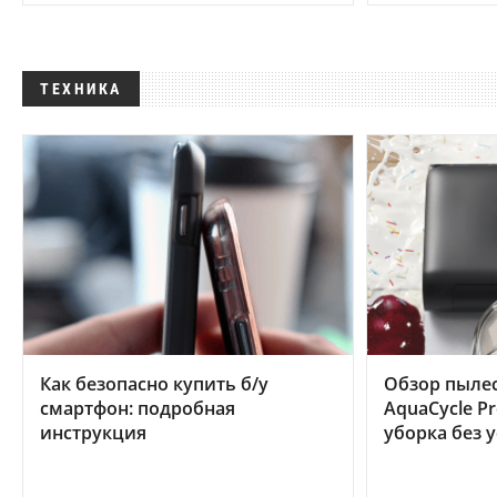
ТЕХНИКА
Как безопасно купить б/у
Обзор пылес
смартфон: подробная
AquaCycle Pr
инструкция
уборка без 