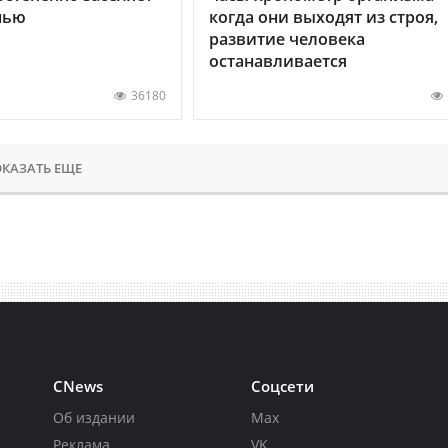
нью
когда они выходят из строя,
развитие человека
останавливается
36180
КАЗАТЬ ЕЩЕ
CNews
Соцсети
Об издании
Max
Реклама
VK