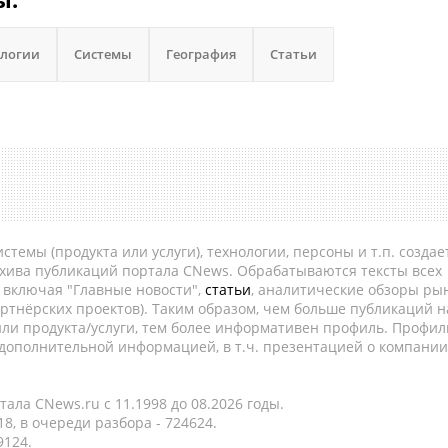
ологии
Системы
География
Статьи
темы (продукта или услуги), технологии, персоны и т.п. создае
рхива публикаций портала CNews. Обрабатываются тексты всех
, включая "Главные новости",
статьи
, аналитические обзоры рын
ртнёрских проектов). Таким образом, чем больше публикаций н
ли продукта/услуги, тем более информативен профиль. Профил
 дополнительной информацией, в т.ч. презентацией о компании
ала CNews.ru c 11.1998 до 08.2026 годы.
8, в очереди разбора - 724624.
9124.