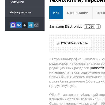
Рейтинги
Инфографика
ИКТ
Организации
Техн
Samsung Electronics
11064
1
КОРОТКАЯ ССЫЛКА
* Страница-профиль компании, сис
редактором на основе анализа а
редакционных разделов (
новости
интервью, а также содержание па
CNews было с именем компании и
может быть дополнен (обогащен)
продукте/услуге.
Обработан архив публикаций порт
Ключевых фраз выявлено - 146301
Создано именных указателей - 19