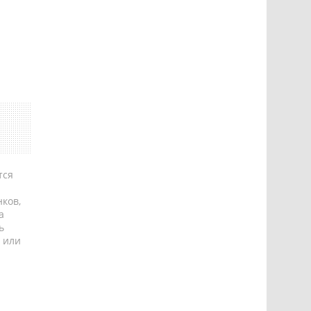
тся
ков,
а
ь
 или