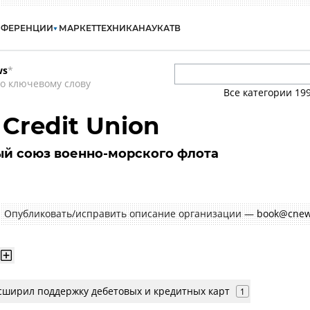
НФЕРЕНЦИИ
МАРКЕТ
ТЕХНИКА
НАУКА
ТВ
ws
*
о ключевому слову
Все категории
19
 Credit Union
й союз военно-морского флота
Опубликовать/исправить описание организации —
book@cnew
сширил поддержку дебетовых и кредитных карт
1