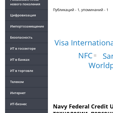
нового поколения
Публикаций - 1, упоминаний - 1
Цифровизация
Импортозамещение
Безопасность
Visa Internation
ИТ в госсекторе
NFC
Sa
ИТ в банках
World
ИТ в торговле
Телеком
Интернет
ИТ-бизнес
Navy Federal Credit
технологии, персон