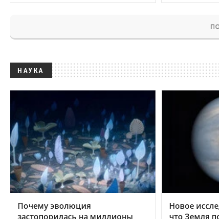
ПО
НАУКА
Почему эволюция
Новое иссле
застопорилась на миллионы
что Земля п