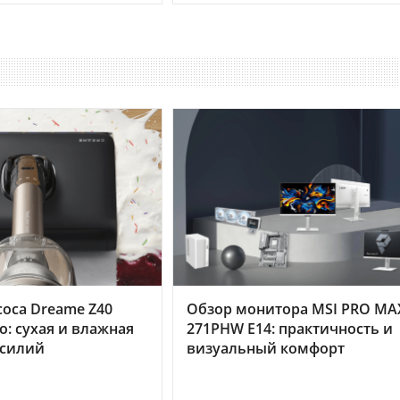
оса Dreame Z40
Обзор монитора MSI PRO MA
o: сухая и влажная
271PHW E14: практичность и
усилий
визуальный комфорт