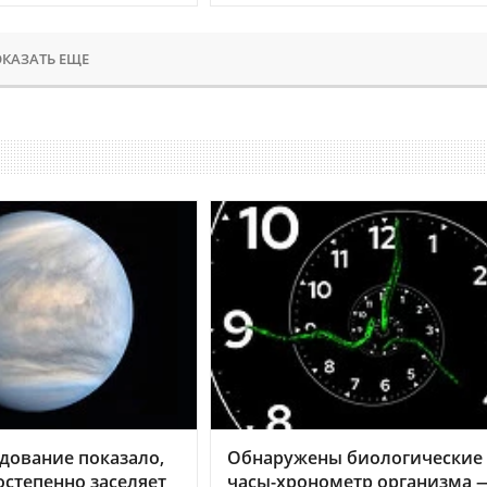
КАЗАТЬ ЕЩЕ
дование показало,
Обнаружены биологические
остепенно заселяет
часы-хронометр организма 