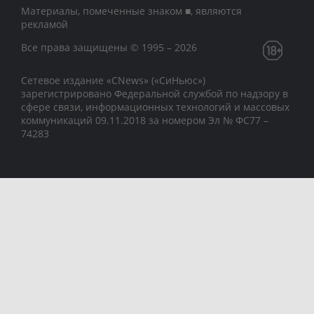
Материалы, помеченные знаком ■, являются
рекламой
Все права защищены © 1995 – 2026
Сетевое издание «CNews» («СиНьюс»)
зарегистрировано Федеральной службой по надзору в
сфере связи, информационных технологий и массовых
коммуникаций 09.11.2018 за номером Эл № ФС77 –
74283