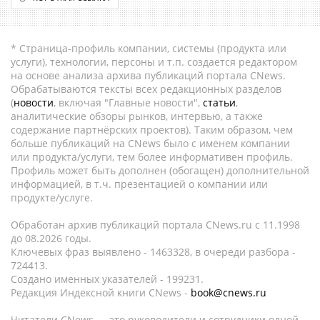
* Страница-профиль компании, системы (продукта или
услуги), технологии, персоны и т.п. создается редактором
на основе анализа архива публикаций портала CNews.
Обрабатываются тексты всех редакционных разделов
(
новости
, включая "Главные новости",
статьи
,
аналитические обзоры рынков, интервью, а также
содержание партнёрских проектов). Таким образом, чем
больше публикаций на CNews было с именем компании
или продукта/услуги, тем более информативен профиль.
Профиль может быть дополнен (обогащен) дополнительной
информацией, в т.ч. презентацией о компании или
продукте/услуге.
Обработан архив публикаций портала CNews.ru c 11.1998
до 08.2026 годы.
Ключевых фраз выявлено - 1463328, в очереди разбора -
724413.
Создано именных указателей - 199231.
Редакция Индексной книги CNews -
book@cnews.ru
Читатели CNews — это руководители и сотрудники одной