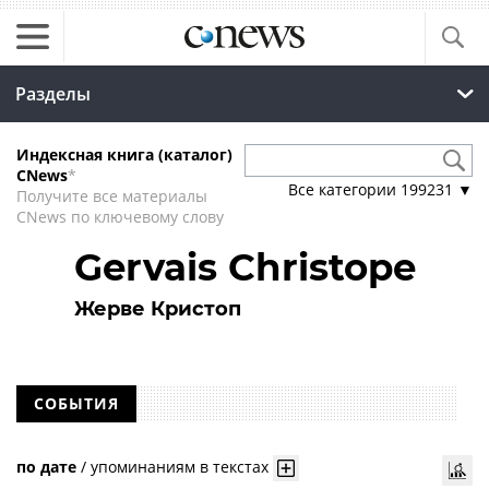
Разделы
Индексная книга (каталог)
CNews
*
Все категории
199231
▼
Получите все материалы
CNews по ключевому слову
Gervais Christope
Жерве Кристоп
СОБЫТИЯ
по дате
/
упоминаниям в текстах