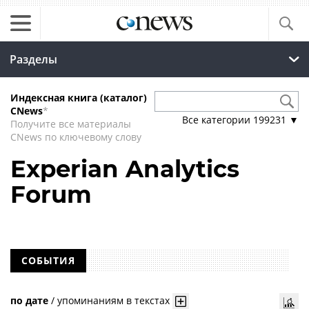
Разделы
Индексная книга (каталог)
CNews
*
Все категории
199231
▼
Получите все материалы
CNews по ключевому слову
Experian Analytics
Forum
СОБЫТИЯ
по дате
/
упоминаниям в текстах