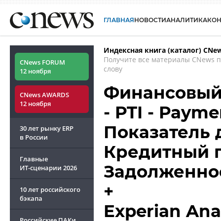
ГЛАВНАЯ
НОВОСТИ
АНАЛИТИКА
КО
Индексная книга (каталог) CNe
Получите все материалы CNews 
CNews FORUM
слову
12 ноября
Финансовый 
CNews AWARDS
12 ноября
- PTI - Payme
Показатель 
30 лет рынку ERP
в России
Кредитный п
Главные
Задолженнос
ИТ-сценарии
2026
+
10 лет российского
бэкапа
Experian Ana
Российские ПАКи