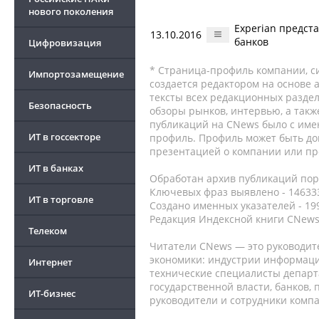
нового поколения
Experian предст
13.10.2016
банков
Цифровизация
* Страница-профиль компании, сис
Импортозамещение
создается редактором на основе
тексты всех редакционных раздел
Безопасность
обзоры рынков, интервью, а такж
публикаций на CNews было с име
ИТ в госсекторе
профиль. Профиль может быть до
презентацией о компании или про
ИТ в банках
Обработан архив публикаций порт
Ключевых фраз выявлено - 146333
ИТ в торговле
Создано именных указателей - 19
Редакция Индексной книги CNews
Телеком
Читатели CNews — это руководит
экономики: индустрии информаци
Интернет
технические специалисты депар
государственной власти, банков,
ИТ-бизнес
руководители и сотрудники комп