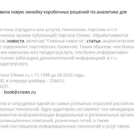
авила новую линейку коробочных решений по аналитике для
темы (продукта или услуги), технологии, персоны и т.п.
 анализа архива публикаций портала CNews. Обрабатываются
ов (
новости
, включая "Главные новости",
статьи
, аналитически
е содержание партнёрских проектов). Таким образом, чем боль
нем компании или продукта/услуги, тем более информативен
полнен (обогащен) дополнительной информацией, в т.ч.
дукте/услуге.
ала CNews.ru c 11.1998 до 08.2026 годы.
0, в очереди разбора - 724415.
9231.
 -
book@cnews.ru
ели и сотрудники одной из самых успешных отраслей российск
онных технологий. Ядро аудитории составляют топ-менеджеры
таментов информатизации федеральных и региональных орган
 промышленных компаний, розничных сетей, а также
аний-поставщиков информационных технологий и услуг связи.