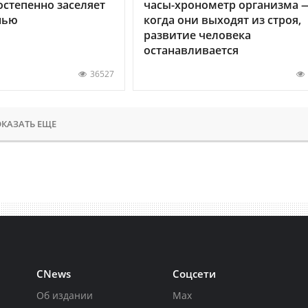
остепенно заселяет
часы-хронометр организма 
нью
когда они выходят из строя,
развитие человека
останавливается
36527
КАЗАТЬ ЕЩЕ
CNews
Соцсети
Об издании
Max