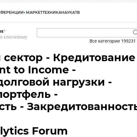
НФЕРЕНЦИИ
МАРКЕТ
ТЕХНИКА
НАУКА
ТВ
ws
*
по ключевому
Все категории
199231
сектор - Кредитование
nt to Income -
долговой нагрузки -
ортфель -
ть - Закредитованност
lytics Forum