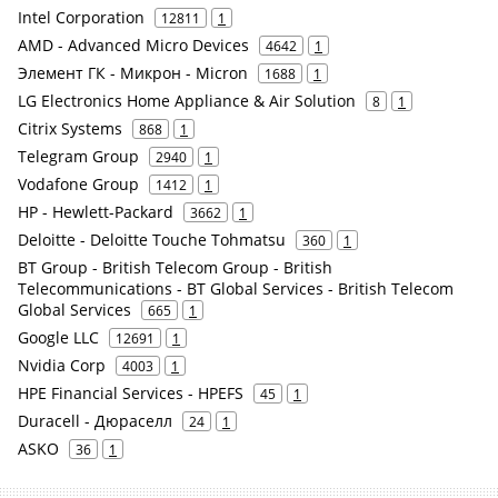
Intel Corporation
12811
1
AMD - Advanced Micro Devices
4642
1
Элемент ГК - Микрон - Micron
1688
1
LG Electronics Home Appliance & Air Solution
8
1
Citrix Systems
868
1
Telegram Group
2940
1
Vodafone Group
1412
1
HP - Hewlett-Packard
3662
1
Deloitte - Deloitte Touche Tohmatsu
360
1
BT Group - British Telecom Group - British
Telecommunications - BT Global Services - British Telecom
Global Services
665
1
Google LLC
12691
1
Nvidia Corp
4003
1
HPE Financial Services - HPEFS
45
1
Duracell - Дюраселл
24
1
ASKO
36
1