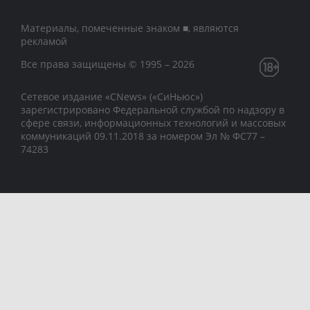
Материалы, помеченные знаком ■, являются
рекламой
Все права защищены © 1995 – 2026
Сетевое издание «CNews» («СиНьюс»)
зарегистрировано Федеральной службой по надзору в
сфере связи, информационных технологий и массовых
коммуникаций 09.11.2018 за номером Эл № ФС77 –
74283