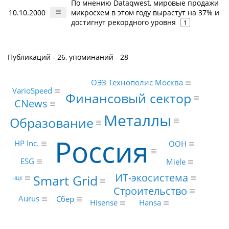
По мнению Dataqwest, мировые продажи
10.10.2000
микросхем в этом году вырастут на 37% и
достигнут рекордного уровня
1
Публикаций - 26, упоминаний - 28
ОЭЗ Технополис Москва
VarioSpeed
Финансовый сектор
CNews
Металлы
Образование
Россия
HP Inc.
ООН
ESG
Miele
ИТ-экосистема
Smart Grid
НЦК
Строительство
Aurus
Сбер
Hansa
Hisense