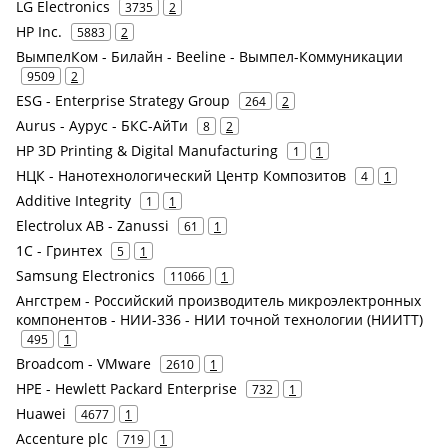
LG Electronics
3735
2
HP Inc.
5883
2
ВымпелКом - Билайн - Beeline - Вымпел-Коммуникации
9509
2
ESG - Enterprise Strategy Group
264
2
Aurus - Аурус - БКС-АйТи
8
2
HP 3D Printing & Digital Manufacturing
1
1
НЦК - Нанотехнологический Центр Композитов
4
1
Additive Integrity
1
1
Electrolux AB - Zanussi
61
1
1С - Гринтех
5
1
Samsung Electronics
11066
1
Ангстрем - Российский производитель микроэлектронных
компонентов - НИИ-336 - НИИ точной технологии (НИИТТ)
495
1
Broadcom - VMware
2610
1
HPE - Hewlett Packard Enterprise
732
1
Huawei
4677
1
Accenture plc
719
1