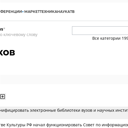
НФЕРЕНЦИИ
МАРКЕТ
ТЕХНИКА
НАУКА
ТВ
ws
*
о ключевому слову
Все категории
19
ков
унифицировать электронные библиотеки вузов и научных инсти
ве Культуры РФ начал функционировать Совет по информаци