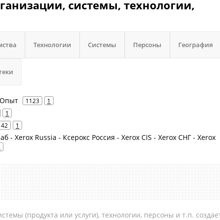
ганизации, системы, технологии,
мства
Технологии
Системы
Персоны
География
теки
 Опыт
1123
1
1
42
1
б - Xerox Russia - Ксерокс Россия - Xerox CIS - Xerox СНГ - Xerox
1
темы (продукта или услуги), технологии, персоны и т.п. создае