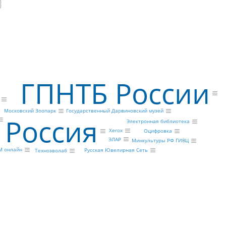
ГПНТБ России
Государственный Дарвиновский музей
Московский Зоопарк
Россия
Электронная библиотека
Xerox
Оцифровка
ЭЛАР
Минкультуры РФ ГИВЦ
М онлайн
Русская Ювелирная Сеть
Техноэволаб