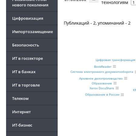
технологиям
1
нового поколения
Цифровизация
Публикаций - 2, упоминаний - 2
Импортозамещение
Безопасность
ИТ в госсекторе
Цифровая трансформация
BookReader
ИТ в банках
Система электронного документооборота
Архивное делопроизводство
Образование
ИТ в торговле
Xerox DocuShare
К
Образование в России
Телеком
Интернет
ИТ-бизнес