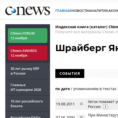
ГЛАВНАЯ
НОВОСТИ
АНАЛИТИКА
КО
Индексная книга (каталог) CNe
Получите все материалы CNews п
CNews FORUM
12 ноября
Шрайберг Я
CNews AWARDS
12 ноября
30 лет рынку ERP
в России
СОБЫТИЯ
Главные
по дате
/
упоминаниям в текстах
ИТ-сценарии
2026
10 лет российского
Xerox поможет 
19.08.2011
бэкапа
России
1
При Министерст
07.06.2000
Российские ПАКи