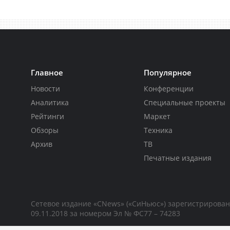
Главное
Популярное
Новости
Конференции
Аналитика
Специальные проекты
Рейтинги
Маркет
Обзоры
Техника
Архив
ТВ
Печатные издания
Сетевое издание «CNews» («СиНьюс») зарегистрирова
09.11.2018 за номером Эл № ФС77 – 74283