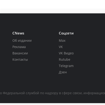
CNews
Соцсети
Об издании
Max
Реклама
VK
Вакансии
VK Видео
Контакты
Rutube
Telegram
Дзен
но Федеральной службой по надзору в сфере связи, информаци