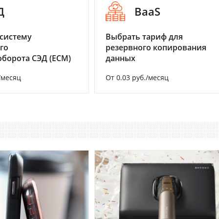
Д
BaaS
систему
Выбрать тариф для
го
резервного копирования
борота СЭД (ECM)
данных
/месяц
От 0.03 руб./месяц