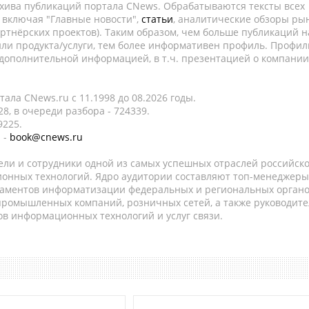
рхива публикаций портала CNews. Обрабатываются тексты всех
, включая "Главные новости",
статьи
, аналитические обзоры рын
ртнёрских проектов). Таким образом, чем больше публикаций н
ли продукта/услуги, тем более информативен профиль. Профил
 дополнительной информацией, в т.ч. презентацией о компании
ала CNews.ru c 11.1998 до 08.2026 годы.
8, в очереди разбора - 724339.
9225.
 -
book@cnews.ru
ели и сотрудники одной из самых успешных отраслей российск
онных технологий. Ядро аудитории составляют топ-менеджеры
таментов информатизации федеральных и региональных орган
 промышленных компаний, розничных сетей, а также руководите
в информационных технологий и услуг связи.