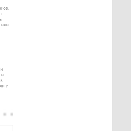
ков,
а
ь
 или
ой
 и
ов
ли и