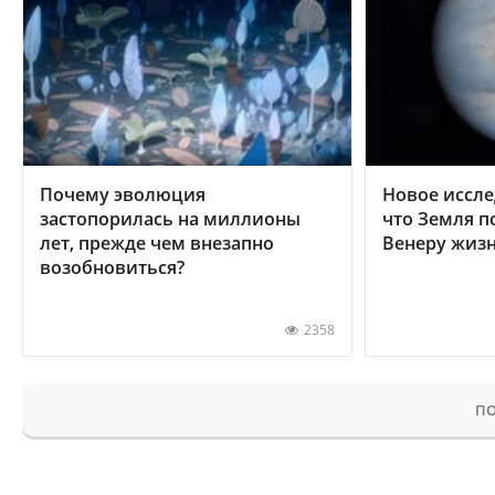
Почему эволюция
Новое иссле
застопорилась на миллионы
что Земля п
лет, прежде чем внезапно
Венеру жиз
возобновиться?
2358
ПО