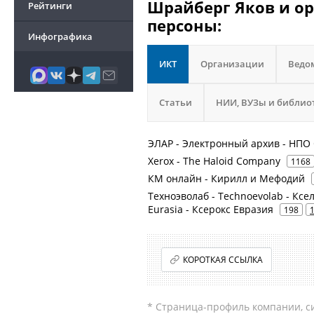
Шрайберг Яков и ор
Рейтинги
персоны:
Инфографика
ИКТ
Организации
Ведо
Статьи
НИИ, ВУЗы и библио
ЭЛАР - Электронный архив - НПО
Xerox - The Haloid Company
1168
КМ онлайн - Кирилл и Мефодий
Техноэволаб - Technoevolab - Ксела
Eurasia - Ксерокс Евразия
198
КОРОТКАЯ ССЫЛКА
* Страница-профиль компании, сис