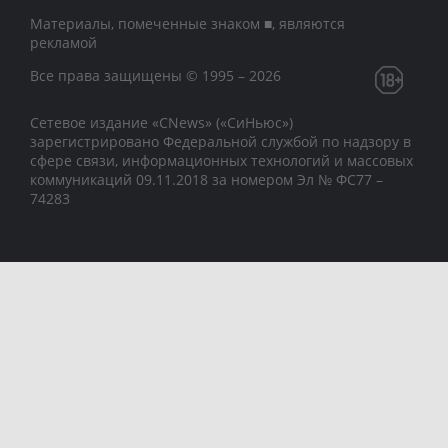
Материалы, помеченные знаком ■, являются
рекламой
Все права защищены © 1995 – 2026
Сетевое издание «CNews» («СиНьюс»)
зарегистрировано Федеральной службой по надзору в
сфере связи, информационных технологий и массовых
коммуникаций 09.11.2018 за номером Эл № ФС77 –
74283