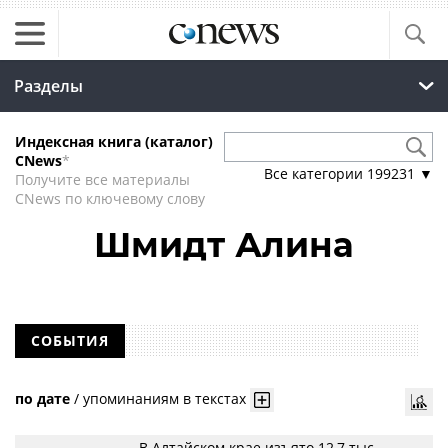
Разделы
Индексная книга (каталог)
CNews
*
Все категории
199231
▼
Получите все материалы
CNews по ключевому слову
Шмидт Алина
СОБЫТИЯ
по дате
/
упоминаниям в текстах
В Алтайском крае изъято 12,7 тыс.