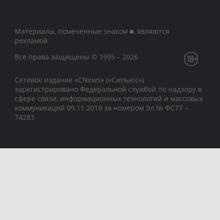
Материалы, помеченные знаком ■, являются
рекламой
Все права защищены © 1995 – 2026
Сетевое издание «CNews» («СиНьюс»)
зарегистрировано Федеральной службой по надзору в
сфере связи, информационных технологий и массовых
коммуникаций 09.11.2018 за номером Эл № ФС77 –
74283