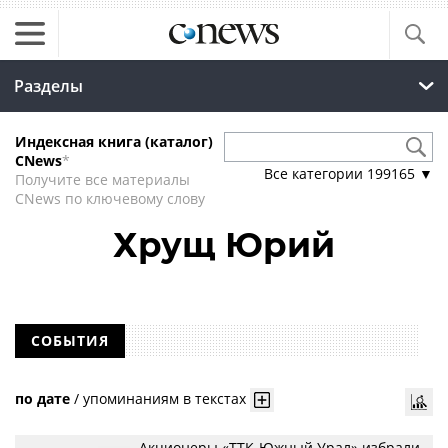
Разделы
Индексная книга (каталог)
CNews
*
Все категории
199165
▼
Получите все материалы
CNews по ключевому слову
Хрущ Юрий
СОБЫТИЯ
по дате
/
упоминаниям в текстах
Акционеры «ТТК-Южный Урал» избрали