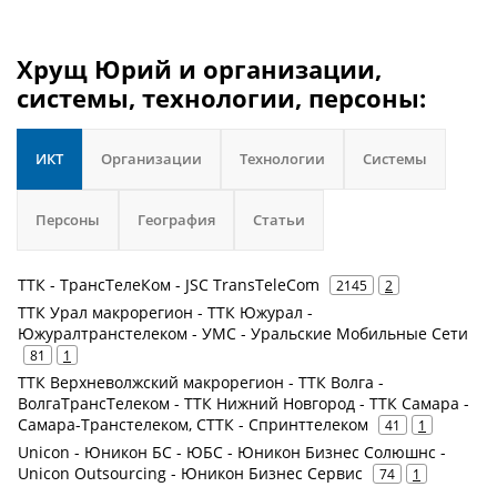
Хрущ Юрий и организации,
системы, технологии, персоны:
ИКТ
Организации
Технологии
Системы
Персоны
География
Статьи
ТТК - ТрансТелеКом - JSC TransTeleCom
2145
2
ТТК Урал макрорегион - ТТК Южурал -
Южуралтранстелеком - УМС - Уральские Мобильные Сети
81
1
ТТК Верхневолжский макрорегион - ТТК Волга -
ВолгаТрансТелеком - ТТК Нижний Новгород - ТТК Самара -
Самара-Транстелеком, СТТК - Спринттелеком
41
1
Unicon - Юникон БС - ЮБС - Юникон Бизнес Солюшнс -
Unicon Outsourcing - Юникон Бизнес Сервис
74
1