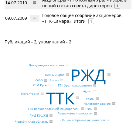
14.07.2010
новый состав совета директоров
1
Годовое общее собрание акционеров
09.07.2009
«ТТК-Самара»: итоги
1
Публикаций - 2, упоминаний - 2
Дивидендная политика
РЖД
Южный Урал
Unicon
ЮФО
РСМ Русь
ТТК Урал макрорегион
ТТК
Аудит
Бухгалтерия
УрФО
Налогообложение
ПФО
ТТК Верхневолжский макрорегион
Ревизионная комиссия
РЖД КбшЖД
Общее собрание акционеров
Челябинская область