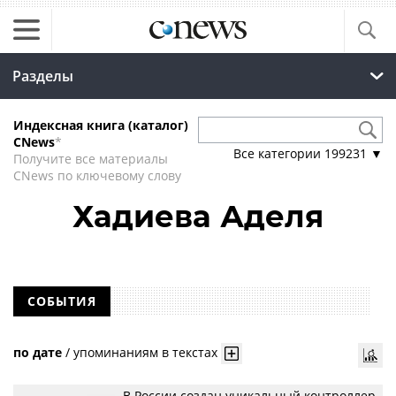
Разделы
Индексная книга (каталог)
CNews
*
Все категории
199231
▼
Получите все материалы
CNews по ключевому слову
Хадиева Аделя
СОБЫТИЯ
по дате
/
упоминаниям в текстах
В России создан уникальный контроллер