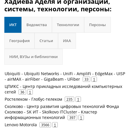
Хадиева Аделя и организации,
системы, технологии, персоны:
ИКТ
Ведомства
Технологии
Персоны
География
Статьи
ИАА
НИИ, ВУЗы и библиотеки
Ubiquiti - Ubiquiti Networks - UniFi - AmpliFi - EdgeMax - UISP
- airMAX - airFiber - GigaBeam - UFiber
33
1
ЦПИКС - Центр прикладных исследований компьютерных
сетей
36
1
Ростелеком - Глобус-телеком
235
1
Сколково - Центр развития цифровых технологий Фонда
Сколково - SK ИТ - Skolkovo ITCluster - Кластер
информационных технологий
397
1
Lenovo Motorola
3566
1