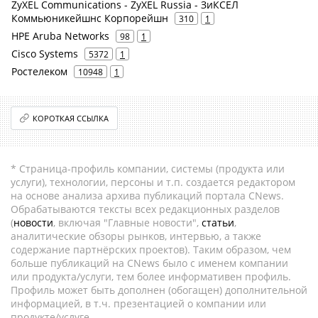
ZyXEL Communications - ZyXEL Russia - ЗиКСЕЛ
Коммьюникейшнс Корпорейшн
310
1
HPE Aruba Networks
98
1
Cisco Systems
5372
1
Ростелеком
10948
1
КОРОТКАЯ ССЫЛКА
* Страница-профиль компании, системы (продукта или
услуги), технологии, персоны и т.п. создается редактором
на основе анализа архива публикаций портала CNews.
Обрабатываются тексты всех редакционных разделов
(
новости
, включая "Главные новости",
статьи
,
аналитические обзоры рынков, интервью, а также
содержание партнёрских проектов). Таким образом, чем
больше публикаций на CNews было с именем компании
или продукта/услуги, тем более информативен профиль.
Профиль может быть дополнен (обогащен) дополнительной
информацией, в т.ч. презентацией о компании или
продукте/услуге.