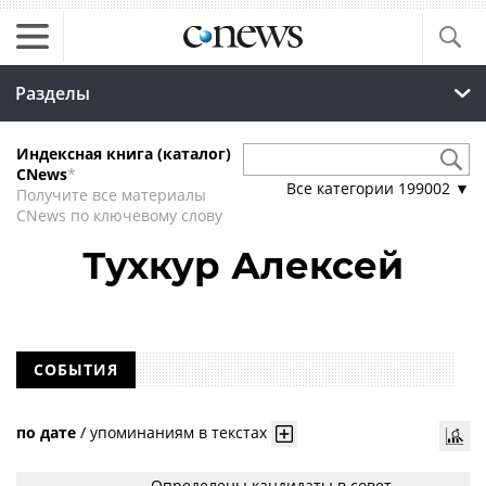
Разделы
Индексная книга (каталог)
CNews
*
Все категории
199002
▼
Получите все материалы
CNews по ключевому слову
Тухкур Алексей
СОБЫТИЯ
по дате
/
упоминаниям в текстах
Определены кандидаты в совет