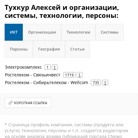
Тухкур Алексей и организации,
системы, технологии, персоны:
ИКТ
Организации
Технологии
Системы
Персоны
География
Статьи
Электрокомплекс
1
1
Ростелеком - Связьинвест
1719
1
Ростелеком - Сибирьтелеком - Wellcom
735
1
КОРОТКАЯ ССЫЛКА
* Страница-профиль компании, системы (продукта или
услуги), технологии, персоны и т.п. создается редактором
на основе анализа архива публикаций портала CNews.