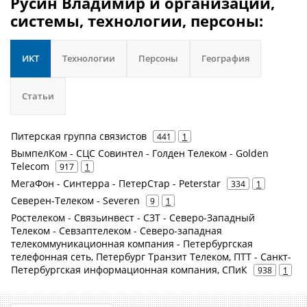
Русин Владимир и организации,
системы, технологии, персоны:
ИКТ
Технологии
Персоны
География
Статьи
Питерская группа связистов
441
1
ВымпелКом - СЦС Совинтел - Голден Телеком - Golden
Telecom
917
1
МегаФон - Синтерра - ПетерСтар - Peterstar
334
1
Северен-Телеком - Severen
9
1
Ростелеком - Связьинвест - СЗТ - Северо-Западный
Телеком - Севзаптелеком - Северо-западная
телекоммуникационная компания - Петербургская
телефонная сеть, Петербург Транзит Телеком, ПТТ - Санкт-
Петербургская информационная компания, СПиК
938
1