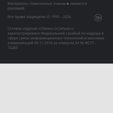
Материалы, помеченные знаком ■, являются
рекламой
Все права защищены © 1995 – 2026
Сетевое издание «CNews» («СиНьюс»)
зарегистрировано Федеральной службой по надзору в
сфере связи, информационных технологий и массовых
коммуникаций 09.11.2018 за номером Эл № ФС77 –
74283