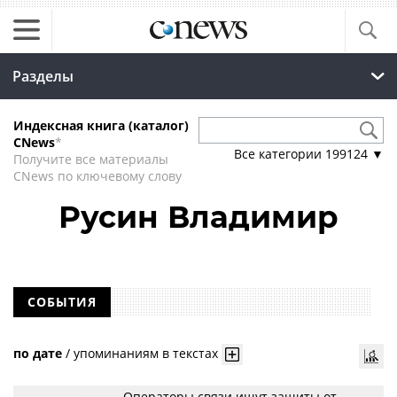
Разделы
Индексная книга (каталог)
CNews
*
Все категории
199124
▼
Получите все материалы
CNews по ключевому слову
Русин Владимир
СОБЫТИЯ
по дате
/
упоминаниям в текстах
Операторы связи ищут защиты от