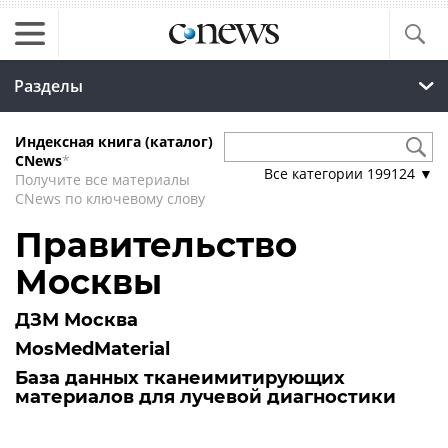
Разделы
Индексная книга (каталог)
CNews
*
Все категории
199124
▼
Получите все материалы
CNews по ключевому слову
Правительство
Москвы
ДЗМ Москва
MosMedMaterial
База данных тканеимитирующих
материалов для лучевой диагностики