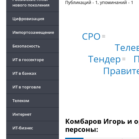
Публикаций - 1, упоминаний - 1
нового поколения
Цифровизация
Импортозамещение
СРО
Теле
Безопасность
Тендер
ИТ в госсекторе
Правит
ИТ в банках
ИТ в торговле
Телеком
Интернет
Комбаров Игорь и о
персоны:
ИТ-бизнес