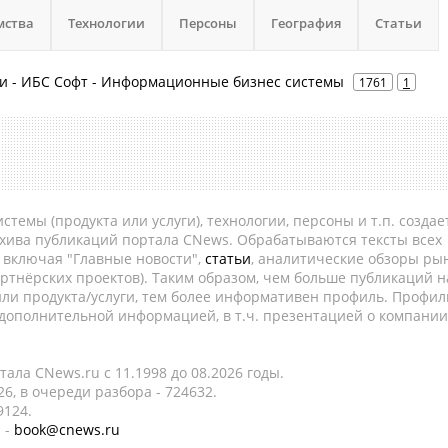
мства
Технологии
Персоны
География
Статьи
слуги - ИБС Софт - Информационные бизнес системы
1761
1
темы (продукта или услуги), технологии, персоны и т.п. создае
рхива публикаций портала CNews. Обрабатываются тексты всех
, включая "Главные новости",
статьи
, аналитические обзоры рын
ртнёрских проектов). Таким образом, чем больше публикаций н
ли продукта/услуги, тем более информативен профиль. Профил
 дополнительной информацией, в т.ч. презентацией о компании
ала CNews.ru c 11.1998 до 08.2026 годы.
6, в очереди разбора - 724632.
9124.
 -
book@cnews.ru