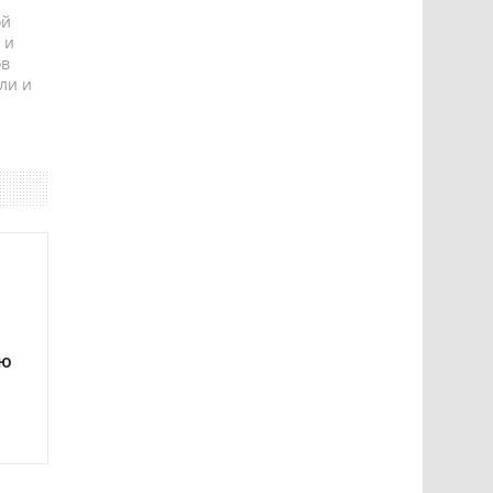
ой
 и
ов
ли и
ию