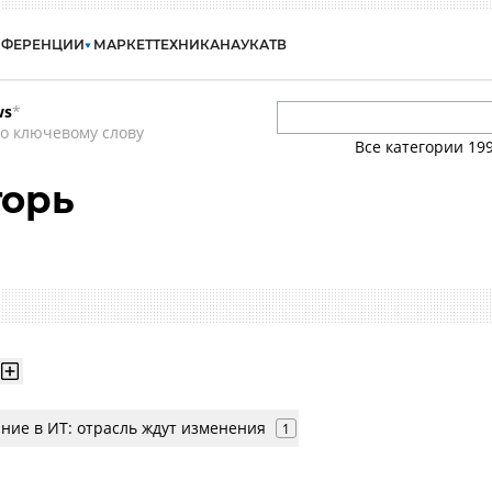
НФЕРЕНЦИИ
МАРКЕТ
ТЕХНИКА
НАУКА
ТВ
ws
*
о ключевому слову
Все категории
19
горь
ние в ИТ: отрасль ждут изменения
1