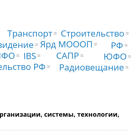
Транспорт
Строительство
Ярд МОООП
видение
РФ
САПР
ПФО
IBS
ЮФО
ельство РФ
Радиовещание
рганизации, системы, технологии,