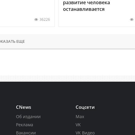
развитие человека
останавливается
36226
КАЗАТЬ ЕЩЕ
CNews
Соцсети
Об издании
Max
Реклама
VK
Вакансии
VK Видео