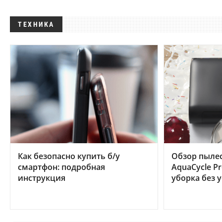
ТЕХНИКА
Как безопасно купить б/у
Обзор пылес
смартфон: подробная
AquaCycle Pr
инструкция
уборка без 