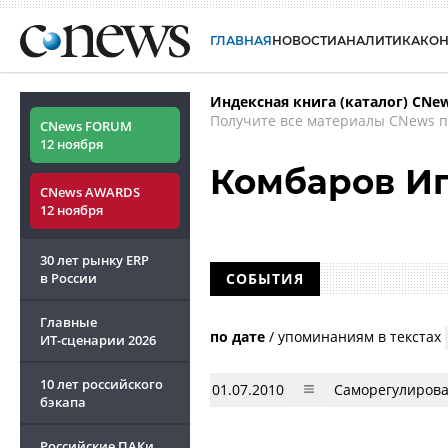
ГЛАВНАЯ
НОВОСТИ
АНАЛИТИКА
КО
Индексная книга (каталог) CNe
Получите все материалы CNews п
CNews FORUM
12 ноября
Комбаров И
CNews AWARDS
12 ноября
30 лет рынку ERP
в России
СОБЫТИЯ
Главные
по дате
/
упоминаниям в текстах
ИТ-сценарии
2026
10 лет российского
01.07.2010
Саморегулирова
бэкапа
Российские ПАКи