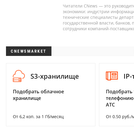
Читатели CNews — это руководит
экономики: индустрии информаци
технические специалисты депар
государственной власти, банков,
сотрудники компаний-поставщико
CNEWSMARKET
S3-хранилище
IP
Подобрать облачное
Подобрать 
хранилище
телефонию
АТС
От 6,2 коп. за 1 Гб/месяц
От 0.50 руб./