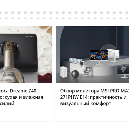
оса Dreame Z40
Обзор монитора MSI PRO MA
o: сухая и влажная
271PHW E14: практичность и
усилий
визуальный комфорт