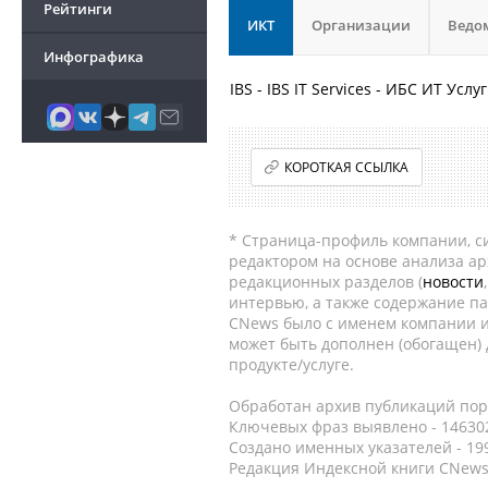
Рейтинги
ИКТ
Организации
Ведо
Инфографика
IBS - IBS IT Services - ИБС ИТ У
КОРОТКАЯ ССЫЛКА
* Страница-профиль компании, сис
редактором на основе анализа а
редакционных разделов (
новости
интервью, а также содержание па
CNews было с именем компании и
может быть дополнен (обогащен)
продукте/услуге.
Обработан архив публикаций порт
Ключевых фраз выявлено - 146302
Создано именных указателей - 19
Редакция Индексной книги CNews