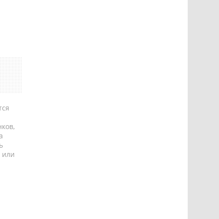
тся
ков,
а
ь
 или