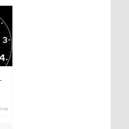
—
5146