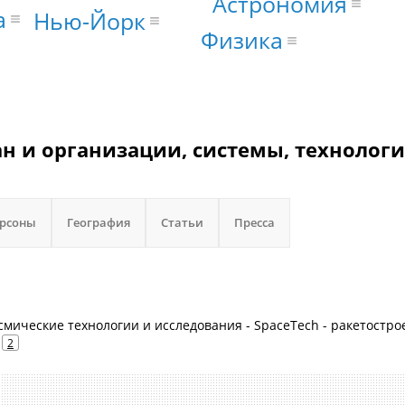
Астрономия
а
Нью-Йорк
Физика
н и организации, системы, технологи
рсоны
География
Статьи
Пресса
смические технологии и исследования - SpaceTech - ракетостро
2