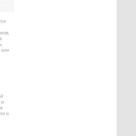
тся
ков,
а
ь
 или
ой
 и
ов
ли и