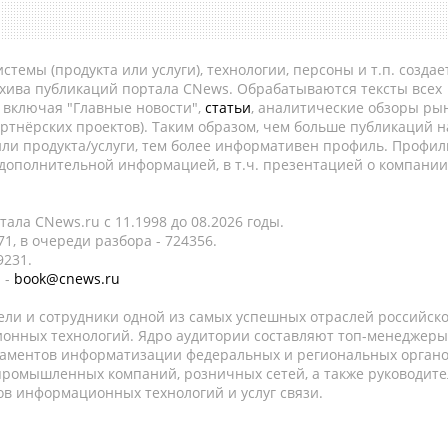
темы (продукта или услуги), технологии, персоны и т.п. создае
рхива публикаций портала CNews. Обрабатываются тексты всех
, включая "Главные новости",
статьи
, аналитические обзоры рын
ртнёрских проектов). Таким образом, чем больше публикаций н
ли продукта/услуги, тем более информативен профиль. Профил
 дополнительной информацией, в т.ч. презентацией о компании
ала CNews.ru c 11.1998 до 08.2026 годы.
1, в очереди разбора - 724356.
9231.
 -
book@cnews.ru
ели и сотрудники одной из самых успешных отраслей российск
онных технологий. Ядро аудитории составляют топ-менеджеры
таментов информатизации федеральных и региональных орган
 промышленных компаний, розничных сетей, а также руководите
в информационных технологий и услуг связи.