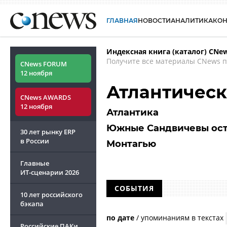
ГЛАВНАЯ
НОВОСТИ
АНАЛИТИКА
КО
Индексная книга (каталог) CNe
Получите все материалы CNews п
CNews FORUM
12 ноября
Атлантическ
CNews AWARDS
12 ноября
Атлантика
Южные Сандвичевы ос
30 лет рынку ERP
в России
Монтагью
Главные
ИТ-сценарии
2026
СОБЫТИЯ
10 лет российского
бэкапа
по дате
/
упоминаниям в текстах
Российские ПАКи