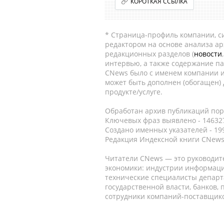
КОРОТКАЯ ССЫЛКА
* Страница-профиль компании, сис
редактором на основе анализа а
редакционных разделов (
новости
интервью, а также содержание па
CNews было с именем компании и
может быть дополнен (обогащен)
продукте/услуге.
Обработан архив публикаций порт
Ключевых фраз выявлено - 146327
Создано именных указателей - 19
Редакция Индексной книги CNews
Читатели CNews — это руководит
экономики: индустрии информаци
технические специалисты депар
государственной власти, банков,
сотрудники компаний-поставщико