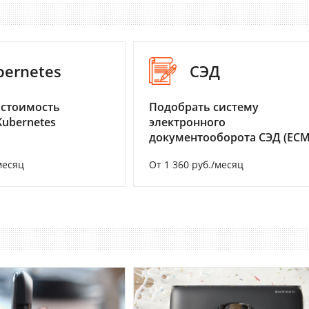
bernetes
СЭД
 стоимость
Подобрать систему
Kubernetes
электронного
документооборота СЭД (ECM
месяц
От 1 360 руб./месяц