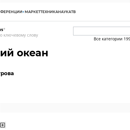
НФЕРЕНЦИИ
МАРКЕТ
ТЕХНИКА
НАУКА
ТВ
ws
*
о ключевому слову
Все категории
19
ий океан
трова