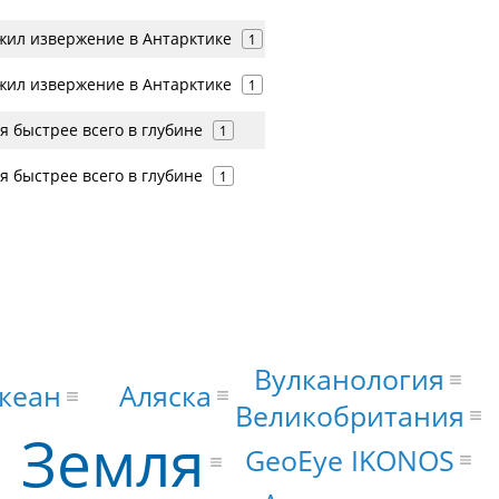
жил извержение в Антарктике
1
жил извержение в Антарктике
1
 быстрее всего в глубине
1
 быстрее всего в глубине
1
Вулканология
Аляска
кеан
Великобритания
Земля
GeoEye IKONOS