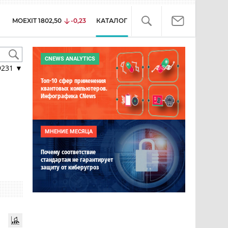
MOEXIT
1802,50
-0,23
КАТАЛОГ
CNEWS ANALYTICS
9231
▼
Топ-10 сфер применения
квантовых компьютеров.
Инфографика CNews
МНЕНИЕ МЕСЯЦА
Почему соответствие
стандартам не гарантирует
защиту от киберугроз