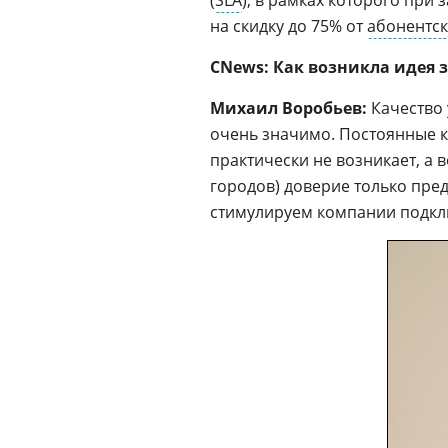
(
SLA
), в рамках которого при
на скидку до 75% от
абонентск
CNews: Как возникла идея
Михаил Воробьев:
Качество 
очень значимо. Постоянные кл
практически не возникает, а 
городов) доверие только пре
стимулируем компании подкл