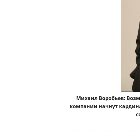
Михаил Воробьев
: Воз
компании начнут кардина
с