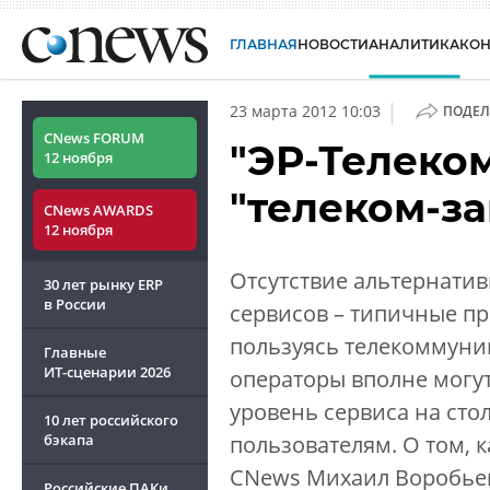
ГЛАВНАЯ
НОВОСТИ
АНАЛИТИКА
КО
|
23 марта 2012 10:03
ПОДЕЛ
CNews FORUM
"ЭР-Телеком
12 ноября
"телеком-з
CNews AWARDS
12 ноября
Отсутствие альтернатив
30 лет рынку ERP
в России
сервисов – типичные п
пользуясь телекоммуни
Главные
ИТ-сценарии
2026
операторы вполне могут
уровень сервиса на сто
10 лет российского
бэкапа
пользователям. О том, к
CNews Михаил Воробьев
Российские ПАКи