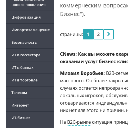
коммерческим вопросам 
нового поколения
Бизнес").
Цифровизация
Импортозамещение
страницы:
1
2
Безопасность
CNews: Как вы можете охар
ИТ в госсекторе
оказании услуг бизнес-кли
ИТ в банках
Михаил Воробьев:
B2B-сегме
ИТ в торговле
массового. Он более закрыты
случаях остается непрозрачно
Телеком
локальных игроков, обслужив
оговариваются индивидуально
Интернет
них нет для этого ни причин, 
ИТ-бизнес
На
B2C-рынке
ситуация принц