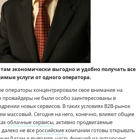
там экономически выгодно и удобно получать все
имые услуги от одного оператора.
ые операторы концентрировали свое внимание на
е провайдеры не были особо заинтересованы в
едрении новых сервисов. В таких условиях B2B-рынок
ем массовый. Сегодня на него, конечно, влияют общие
как
облачные сервисы
, активно продвигаемые
 далеко не все
российские
компании готовы открывать
ным базам и выводить часть функций
на аутсорсинг
,