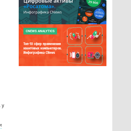
Цифровые активы
«Росатома».
Инфографика CNews
CNEWS ANALYTICS
Топ-10 сфер применения
квантовых компьютеров.
Инфографика CNews
о
 у
и