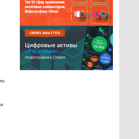
Топ-10 сфер применения
квантовых компьютеров.
Инфографика CNews
CNEWS ANALYTICS
Цифровые активы
«Росатома».
и
Инфографика CNews
ло
ки