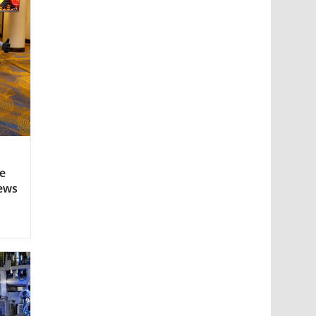
е
ews