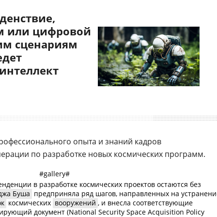
денствие,
 или цифровой
им сценариям
едет
 интеллект
профессионального опыта и знаний кадров
ерации по разработке новых космических программ.
#gallery#
тенденции в разработке космических проектов остаются без
джа Буша
предприняла ряд шагов, направленных на устранени
ок
космических
вооружений
, и внесла соответствующие
ующий документ (National Security Space Acquisition Policy