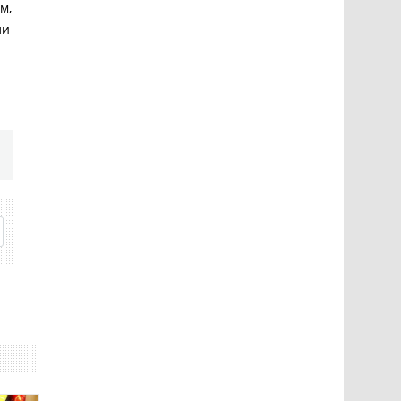
м,
ли