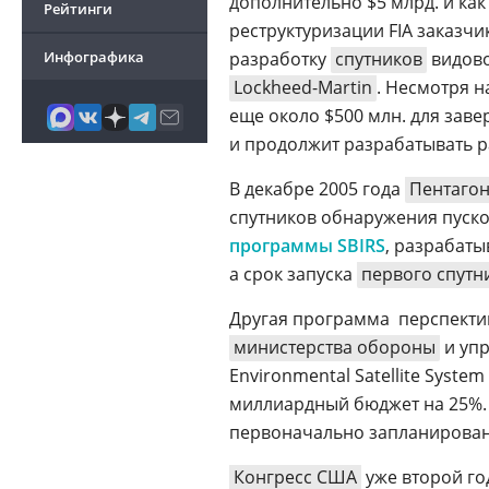
дополнительно $5 млрд. и как
Рейтинги
реструктуризации FIA заказчи
Инфографика
разработку
спутников
видово
Lockheed-Martin
. Несмотря 
еще около $500 млн. для зав
и продолжит разрабатывать р
В декабре 2005 года
Пентаго
спутников обнаружения пуско
программы SBIRS
, разрабат
а срок запуска
первого спутн
Другая программа  перспект
министерства обороны
и уп
Environmental Satellite System 
миллиардный бюджет на 25%. 
первоначально запланированны
Конгресс США
уже второй го