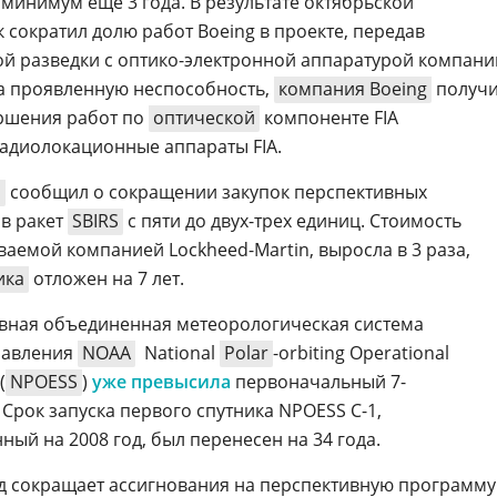
 минимум еще 3 года. В результате октябрьской
к сократил долю работ Boeing в проекте, передав
й разведки с
оптико-электронной
аппаратурой компани
на проявленную неспособность,
компания Boeing
получи
ершения работ по
оптической
компоненте FIA
адиолокационные аппараты FIA.
н
сообщил о сокращении закупок перспективных
в ракет
SBIRS
с пяти до
двух-трех
единиц. Стоимость
ываемой компанией
Lockheed-Martin
, выросла в 3 раза,
ика
отложен на 7 лет.
ивная объединенная метеорологическая система
равления
NOAA
 National
Polar
-orbiting
Operational
(
NPOESS
)
уже превысила
первоначальный 7-
Срок запуска первого спутника NPOESS C-1,
й на 2008 год, был перенесен на 34 года.
д сокращает ассигнования на перспективную программу