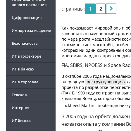
нового поколения
страницы:
1
2
Цифровизация
Как показывает мировой опыт, о
Импортозамещение
завершить в намеченный срок и 
по мере роста масштабности кос
Безопасность
«космические» масштабы, особенн
которых ни один контрольный ор
многомиллиардных проектов давн
ИТ в госсекторе
FIA, SBIRS, NPOESS и Space Rad
ИТ в банках
В октябре 2005 года национальн
очередную
реструктуризацию
са
ИТ в торговле
проекта по разработке перспект
(FIA). В 1999 году контракт на в
Телеком
компания Boeing, которая обошла
Lockheed-Martin
,  пообещав низ
Интернет
В 2005 году на орбите должен
ИТ-бизнес
нехватки опыта у компании Bo