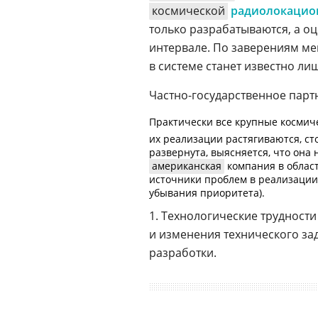
космической
радиолокацио
только разрабатываются, а о
интервале. По заверениям ме
в системе станет известно лиш
Частно-государственное
партн
Практически все крупные космиче
их реализации растягиваются, ст
развернута, выясняется, что она
американская
компания в облас
источники проблем в реализации
убывания приоритета).
1. Технологические трудност
и изменения технического зад
разработки.