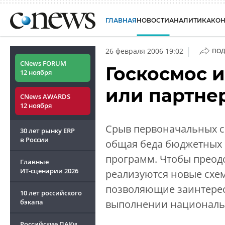
ГЛАВНАЯ
НОВОСТИ
АНАЛИТИКА
КО
|
26 февраля 2006 19:02
ПОД
CNews FORUM
Госкосмос и
12 ноября
или партне
CNews AWARDS
12 ноября
Срыв первоначальных с
30 лет рынку ERP
в России
общая беда бюджетных 
программ. Чтобы преод
Главные
ИТ-сценарии
2026
реализуются новые схем
позволяющие заинтерес
10 лет российского
бэкапа
выполнении националь
Российские ПАКи