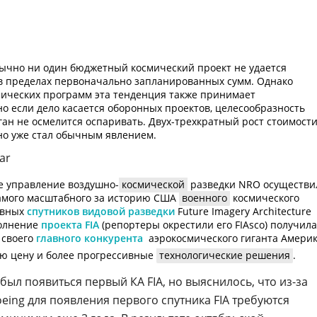
бычно ни один бюджетный космический проект не удается
в пределах первоначально запланированных сумм. Однако
мических программ эта тенденция также принимает
о если дело касается оборонных проектов, целесообразность
ган не осмелится оспаривать.
Двух-трехкратный
рост стоимост
о уже стал обычным явлением.
ar
ое управление
воздушно-
космической
разведки NRO осуществи
мого масштабного за историю США
военного
космического
ивных
спутников видовой разведки
Future Imagery Architecture
ыполнение
проекта FIA
(репортеры окрестили его FIAsco) получила
 своего
главного конкурента
 аэрокосмического гиганта Амери
кую цену и более прогрессивные
технологические решения
.
 был появиться первый КА FIA, но выяснилось, что
из-за
eing для появления первого спутника FIA требуются