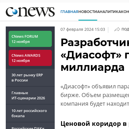
ГЛАВНАЯ
НОВОСТИ
АНАЛИТИКА
КО
|
07 февраля 2024 15:03
ПОД
CNews FORUM
Разработчи
12 ноября
«Диасофт» 
CNews AWARDS
12 ноября
миллиарда
30 лет рынку ERP
в России
«Диасофт» объявил пар
Главные
бирже. Объем размещени
ИТ-сценарии
2026
компания будет находит
10 лет российского
бэкапа
Ценовой коридор в 
Российские ПАКи