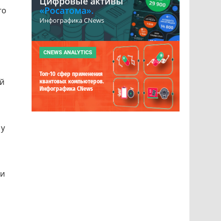
Цифровые активы
«Росатома».
го
Инфографика CNews
CNEWS ANALYTICS
Топ-10 сфер применения
ий
квантовых компьютеров.
Инфографика CNews
 у
ии