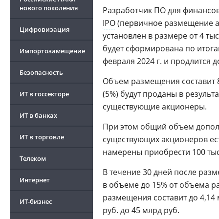
нового поколения
Разработчик ПО для финансо
IPO
(первичное размещение а
Цифровизация
установлен в размере от 4 тыс
будет сформирована по итогам
Импортозамещение
февраля 2024 г. и продлится д
Безопасность
Объем размещения составит 80
(5%) будут проданы в результ
ИТ в госсекторе
существующие акционеры.
ИТ в банках
При этом общий объем дополни
ИТ в торговле
существующих акционеров ес
намерены приобрести 100 тыс.
Телеком
В течение 30 дней после раз
Интернет
в объеме до 15% от объема 
размещения составит до 4,14 
ИТ-бизнес
руб. до 45 млрд руб.