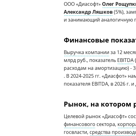
ООО «Диасофт»
Олег Рощупк
Александр Ляшков
(5%), за
и занимающий аналогичную
Финансовые показа
Выручка компании
за 12 меся
млрд руб., показатель
EBITDA
расходам на амортизацию) - 3
. В 2024-2025 гг. «Диасфот» 
показателя EBITDA, в 2026 г. и
Рынок, на котором 
Целевой рынок «Диасофт» сос
финансового
сектора,
корпор
госвласти,
средства производ