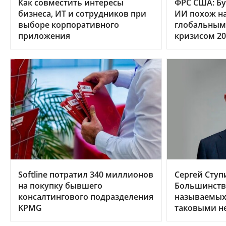
Как совместить интересы
ФРС США: Бу
бизнеса, ИТ и сотрудников при
ИИ похож на
выборе корпоративного
глобальным
приложения
кризисом 20
Softline потратил 340 миллионов
Сергей Ступ
на покупку бывшего
Большинств
консалтингового подразделения
называемых 
KPMG
таковыми н