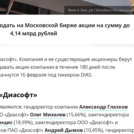
Фото:
© Stan_pit / Фотобанк Фотодженик
одать на Московской бирже акции на сумму до
4,14 млрд рублей
асофт». Компания и ее существующие акционеры берут
давать акции компании в течение 180 дней после
ачнутся 16 февраля под тиккером DIAS.
«Диасофт»
являются: гендиректор компании
Александр Глазков
ОО «Диасофт»
Олег Михалев
(15,66%), замгендиректора
енцис
(18,99%), замгендиректора ООО «Диасофт» и
ров ПАО «Диасофт»
Андрей Дымов
(10,45%), гендиректо