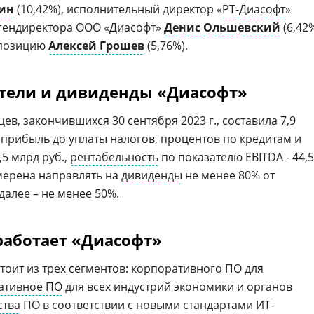
ин
(10,42%), исполнительный директор «
РТ-Диасофт
»
мгендиректора ООО «Диасофт»
Денис Ольшевский
(6,42
 позицию
Алексей Грошев
(5,76%).
тели и дивиденды «Диасофт»
цев, закончившихся 30 сентября 2023 г., составила 7,9
(прибыль до уплаты налогов, процентов по кредитам и
,5 млрд руб.,
рентабельность
по показателю EBITDA - 44,
намерена направлять на
дивиденды
не менее 80% от
 далее – не менее 50%.
работает «Диасофт»
тоит из трех сегментов: корпоративного ПО для
ативное ПО
для всех индустрий экономики и органов
ства
ПО в соответствии с новыми стандартами ИТ-