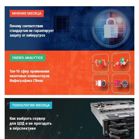
МНЕНИЕ МЕСЯЦА
Почему соответствие
стандартам не гарантирует
защиту от киберугроз
CNEWS ANALYTICS
Топ-10 сфер применения
квантовых компьютеров.
Инфографика CNews
ТЕХНОЛОГИЯ МЕСЯЦА
Как выбрать сервер
для ЦОД и не прогадать
в перспективе