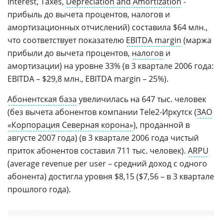
Interest, Taxes,
Depreciation and Amortization
-
прибыль до вычета процентов, налогов и
амортизационных отчислений) составила $64 млн.,
что соответствует показателю
EBITDA margin
(маржа
прибыли до вычета процентов,
налогов
и
амортизации) на уровне 33% (в 3 квартале 2006 года:
EBITDA – $29,8 млн., EBITDA margin – 25%).
Абонентская база
увеличилась на 647 тыс. человек
(без вычета абонентов компании Tele2-Иркутск (
ЗАО
«Корпорация Северная корона»
), проданной в
августе 2007 года) (в 3 квартале 2006 года чистый
приток абонентов составил 711 тыс. человек).
ARPU
(average revenue per user – средний доход с одного
абонента) достигла уровня $8,15 ($7,56 – в 3 квартале
прошлого года).