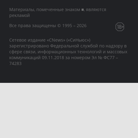
Материалы, помеченные знаком ■, являются
рекламой
Все права защищены © 1995 – 2026
Сетевое издание «CNews» («СиНьюс»)
зарегистрировано Федеральной службой по надзору в
сфере связи, информационных технологий и массовых
коммуникаций 09.11.2018 за номером Эл № ФС77 –
74283