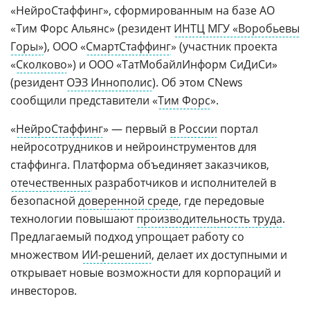
«НейроСтаффинг», сформированным на базе АО
«Тим Форс Альянс» (резидент
ИНТЦ МГУ «Воробьевы
Горы»
), ООО «
СмартСтаффинг
» (участник проекта
«
Сколково
») и ООО «ТатМобайлИнформ СиДиСи»
(резидент
ОЭЗ Иннополис
). Об этом CNews
сообщили представители «
Тим Форс
».
«
НейроСтаффинг
» — первый
в России
портал
нейросотрудников и нейроинструментов для
стаффинга. Платформа объединяет заказчиков,
отечественных
разработчиков и исполнителей в
безопасной
доверенной среде
, где передовые
технологии повышают
производительность труда
.
Предлагаемый подход упрощает работу со
множеством
ИИ-решений
, делает их доступными и
открывает новые возможности для корпораций и
инвесторов.