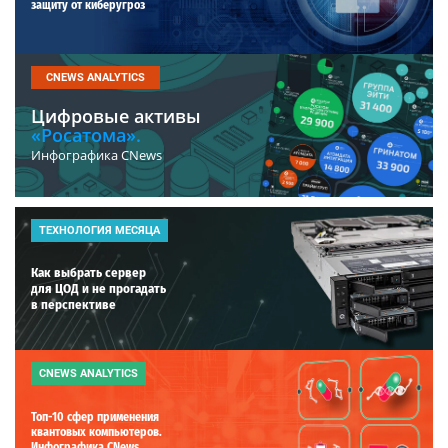
защиту от киберугроз
CNEWS ANALYTICS
Цифровые активы
«Росатома».
Инфографика CNews
ТЕХНОЛОГИЯ МЕСЯЦА
Как выбрать сервер
для ЦОД и не прогадать
в перспективе
CNEWS ANALYTICS
Топ-10 сфер применения
квантовых компьютеров.
Инфографика CNews