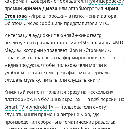
как роман «Доверие» от обладателя
Пулитцеровской
премии
Эрнана Диаза
или автобиография
Юрия
Стоянова
«Игра в городки» в исполнении автора.
Об этом CNews сообщили представители
МТС
.
Интеграция аудиокниг в
онлайн-кинотеатр
реализуется в рамках стратегии «360» холдинга «МТС
Медиа», который управляет
Kion
и «Строками».
Стратегия направлена на формирование целостного
медиапродукта, чтобы пользователи могли в
удобном формате смотреть фильмы и сериалы,
слушать музыку, читать или слушать книги.
Книжный контент появится сразу на нескольких
платформах. На больших экранах — в веб-версии, на
Smart TV
и
Android TV
— пользователи смогут
слушать книги прямо на витрине Kion, где
произведения собраны в тематические разделы: