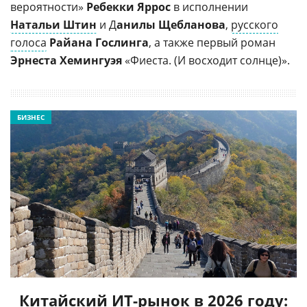
вероятности»
Ребекки Яррос
в исполнении
Натальи Штин
и Д
анилы Щебланова
,
русского
голоса
Райана Гослинга
, а также первый роман
Эрнеста Хемингуэя
«Фиеста. (И восходит солнце)».
БИЗНЕС
Китайский ИТ-рынок в 2026 году: