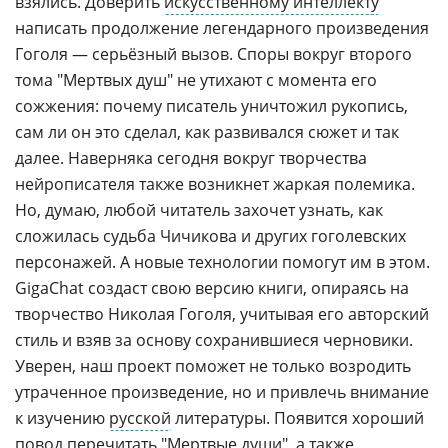
взялись. Доверить
искусственному интеллекту
написать продолжение легендарного произведения
Гоголя — серьёзный вызов. Споры вокруг второго
тома "Мертвых душ" не утихают с момента его
сожжения: почему писатель уничтожил рукопись,
сам ли он это сделал, как развивался сюжет и так
далее. Наверняка сегодня вокруг творчества
нейрописателя также возникнет жаркая полемика.
Но, думаю, любой читатель захочет узнать, как
сложилась судьба Чичикова и других гоголевских
персонажей. А новые технологии помогут им в этом.
GigaChat создаст свою версию книги, опираясь на
творчество Николая Гоголя, учитывая его авторский
стиль и взяв за основу сохранившиеся черновики.
Уверен, наш проект поможет не только возродить
утраченное произведение, но и привлечь внимание
к изучению
русской
литературы. Появится хороший
повод перечитать "Мертвые души", а также