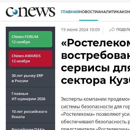
ГЛАВНАЯ
НОВОСТИ
АНАЛИТИКА
КО
|
19 июня 2024 10:09
ПОДЕЛ
CNews FORUM
«Ростелеко
12 ноября
востребова
CNews AWARDS
12 ноября
сервисы дл
30 лет рынку ERP
сектора Куз
в России
Главные
Эксперты компании продемон
ИТ-сценарии
2026
системы безопасности
для го
10 лет российского
«Ростелекома» позволяют уси
бэкапа
обеспечивают безопасность р
представители «Ростелекома»
Российские ПАКи