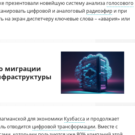
же презентовали новейшую систему анализа
голосового
сканировать цифровой и аналоговый
радиоэфир
и при
ь на экран диспетчеру ключевые слова – «авария» или
о миграции
нфраструктуры
флагманской для экономики
Кузбасса
и продолжает
оль отводится
цифровой трансформации
. Вместе с
гами, которыми пользуются уже 80% компаний этой