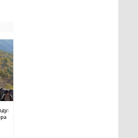
оду:
ера