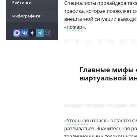
Рейтинги
Специалисты провайдера так
трафика
, которая позволяет 
Инфографика
внештатной ситуации выводит
«
пожар
».
Главные мифы 
виртуальной и
«
Угольная
отрасль остается 
развиваться. Значительная р
традиционными телеком-услу