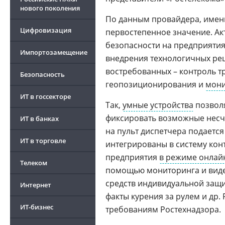
нового поколения
По данным провайдера, именн
Цифровизация
первостепенное значение. Ак
безопасности на предприятия
Импортозамещение
внедрения технологичных ре
востребованных – контроль тр
Безопасность
геопозиционирования и
мони
ИТ в госсекторе
Так,
умные устройства
позвол
фиксировать возможные несч
ИТ в банках
на пульт диспетчера подается
ИТ в торговле
интегрированы в систему кон
предприятия
в режиме онлай
Телеком
помощью мониторинга и вид
средств индивидуальной защ
Интернет
факты курения за рулем и др.
ИТ-бизнес
требованиям Ростехнадзора.