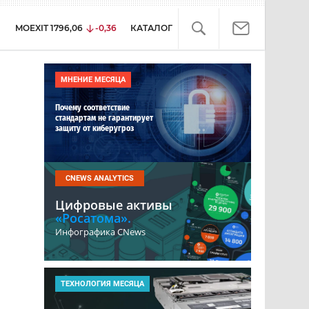
MOEXIT
1796,06
-0,36
КАТАЛОГ
МНЕНИЕ МЕСЯЦА
Почему соответствие
стандартам не гарантирует
защиту от киберугроз
CNEWS ANALYTICS
Цифровые активы
«Росатома».
Инфографика CNews
ТЕХНОЛОГИЯ МЕСЯЦА