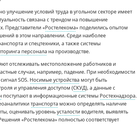
о улучшение условий труда в угольном секторе имеет
туальность связана с трендом на повышение
х. Представители «
Ростелекома
» поделились опытом
шений в этом направлении. Среди наиболее
анспорта и спецтехники, а также системы
торинга персонала
на производстве.
яют отслеживать местоположение работников и
астные случаи, например, падение. При необходимости
 сигнал SOS.
Носимые устройства
могут быть
троля и управления доступом (
СКУД
), а данные с
н
поступают в информационные системы
Ростехнадзора
еоаналитики
транспорта
можно определять наличие
иты, оценивать уровень
усталости
водителя, выявлять
 Решения «Ростелекома» полностью соответствует