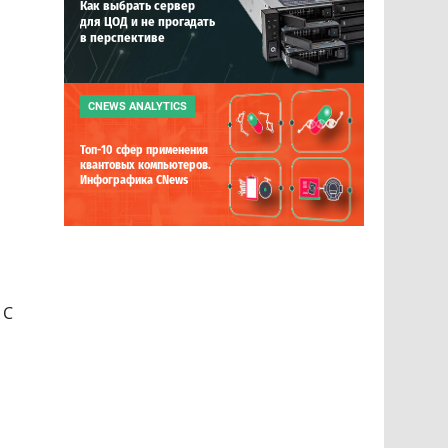
Как выбрать сервер
для ЦОД и не прогадать
в перспективе
CNEWS ANALYTICS
Топ-10 сфер применения
квантовых компьютеров.
Инфографика CNews
. С