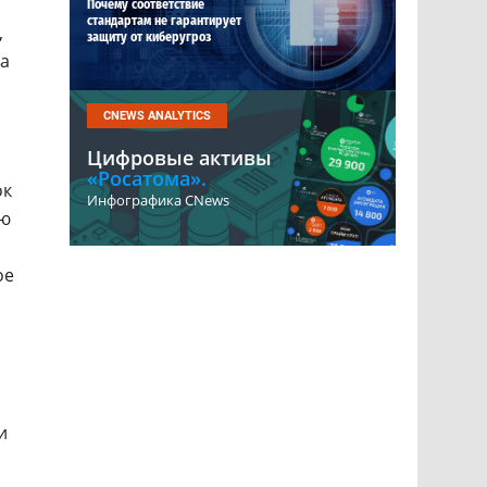
Почему соответствие
стандартам не гарантирует
,
защиту от киберугроз
за
CNEWS ANALYTICS
Цифровые активы
«Росатома».
ок
Инфографика CNews
ью
ое
и