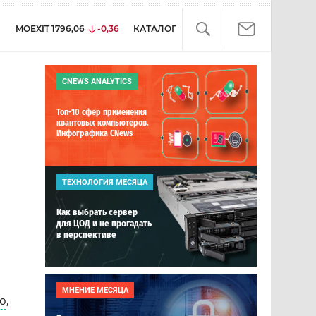
MOEXIT
1796,06
-0,36
КАТАЛОГ
CNEWS ANALYTICS
Топ-10 сфер применения
квантовых компьютеров.
Инфографика CNews
ТЕХНОЛОГИЯ МЕСЯЦА
Как выбрать сервер
для ЦОД и не прогадать
и
в перспективе
МНЕНИЕ МЕСЯЦА
о
,