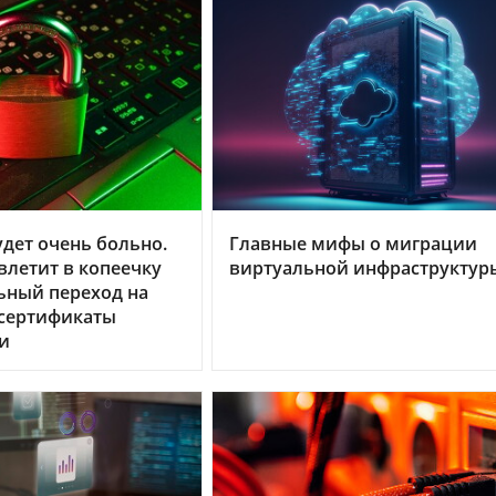
дет очень больно.
Главные мифы о миграции
летит в копеечку
виртуальной инфраструктур
ьный переход на
 сертификаты
и