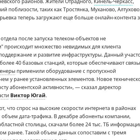
невского районов. Жители Отрадного,
Кинель-Черкасс
,
ий поблизости, таких как Тростянка, Муханово, Алтухово
рьевка теперь загружают еще больше онлайн-контента 
отдела после запуска телеком-объектов не
ми" происходит множество невидимых для клиента
поддержание и развитие инфраструктуры. Данный участ
 более 40 базовых станций, которые обеспечивают связ
енеры
применили оборудование с пропускной
 чем у ранее установленных элементов. Новое техническ
сту абонентской активности», — сказал директор
асти
Виктор Югай
.
т, что спрос на высокие скорости интернета в районах
объем дата-трафика. В декабре абоненты компании,
ластной столицы, скачали более 24 тыс. ТБ информаци
дом ранее. Такой объем данных сопоставим с тремя