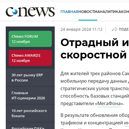
ГЛАВНАЯ
НОВОСТИ
АНАЛИТИКА
КО
|
24 января 2024 11:12
ПОДЕ
CNews FORUM
Отрадный и
12 ноября
скоростной
CNews AWARDS
12 ноября
Для жителей трех районов Са
30 лет рынку ERP
в России
мобильную передачу данных 
стратегических узлов трансп
Главные
способность базовых станций
ИТ-сценарии
2026
представители «
МегаФона
».
10 лет российского
В результате обновления обо
бэкапа
трафиком и концентрацией
и
Российские ПАКи