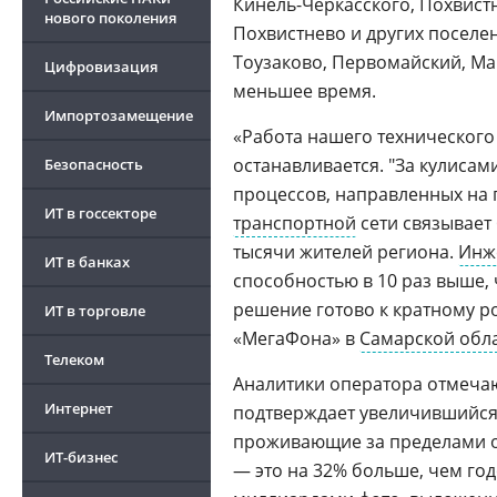
Кинель-Черкасского, Похвист
нового поколения
Похвистнево и других поселен
Тоузаково, Первомайский, Ма
Цифровизация
меньшее время.
Импортозамещение
«Работа нашего технического 
останавливается. "За кулиса
Безопасность
процессов, направленных на 
ИТ в госсекторе
транспортной
сети связывает
тысячи жителей региона.
Инж
ИТ в банках
способностью в 10 раз выше,
решение готово к кратному ро
ИТ в торговле
«МегаФона» в
Самарской обл
Телеком
Аналитики оператора отмечаю
Интернет
подтверждает увеличившийся 
проживающие за пределами об
ИТ-бизнес
— это на 32% больше, чем го