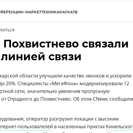
НФЕРЕНЦИИ
МАРКЕТ
ТЕХНИКА
НАУКА
ТВ
ЛИТЬСЯ
 Похвистнево связали
 линией связи
марской области улучшили качество звонков и ускорили
до 20%. Специалисты «МегаФона» модернизировали 12
ортной сети, значительно увеличив пропускную
 от Отрадного до Похвистнево. Об этом CNews сообщил
рудования, оператор разгрузил локации с высоким
нтернет-пользователей
в населенных пунктах
Кинельског