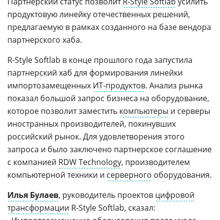
Партнерский статус позволит
R-Style Softlab
усилить
продуктовую линейку отечественных решений,
предлагаемую в рамках созданного на базе вендора
партнерского хаба.
R-Style Softlab в конце прошлого года запустила
партнерский хаб для формирования линейки
импортозамещенных
ИТ-продуктов
. Анализ рынка
показал большой запрос бизнеса на оборудование,
которое позволит заместить
компьютеры
и серверы
иностранных производителей, покинувших
российский рынок. Для удовлетворения этого
запроса и было заключено партнерское соглашение
с компанией
RDW Technology
, производителем
компьютерной техники и
серверного
оборудования.
Илья Булаев
, руководитель проектов
цифровой
трансформации
R-Style Softlab, сказал: