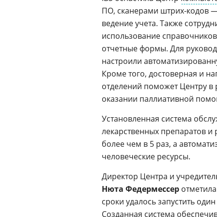
ПО, сканерами штрих-кодов 
ведение учета. Также сотрудн
использование справочнико
отчетные формы. Для руковод
настроили автоматизирован
Кроме того, достоверная и на
отделений поможет Центру в 
оказании паллиативной помо
Установленная система обслу
лекарственных препаратов и 
более чем в 5 раз, а автома
человеческие ресурсы.
Директор Центра и учредите
Нюта Федермессер
отметила
сроки удалось запустить один
Созданная система обеспечив