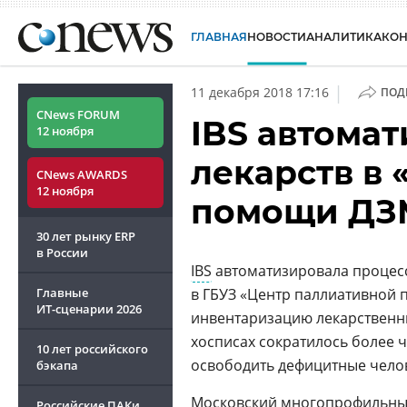
ГЛАВНАЯ
НОВОСТИ
АНАЛИТИКА
КО
|
11 декабря 2018 17:16
ПОД
CNews FORUM
IBS автомат
12 ноября
лекарств в
CNews AWARDS
12 ноября
помощи ДЗ
30 лет рынку ERP
в России
IBS
автоматизировала процес
Главные
в ГБУЗ «Центр паллиативной 
ИТ-сценарии
2026
инвентаризацию лекарственны
хосписах сократилось более ч
10 лет российского
освободить дефицитные чело
бэкапа
Московский многопрофильный
Российские ПАКи