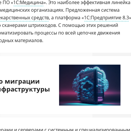
е ПО «
1С:Медицина
». Это наиболее эффективная линейка
 медицинских организациях. Предложенная система
екарственных средств
, а платформа «
1С:Предприятие 8.3
о сканерами штрихкодов. С помощью этих решений
оматизировать процессы по всей цепочке движения
ходных материалов.
о миграции
нфраструктуры
ерами
и
серверами
с системным и специализированным