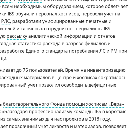
— всем необходимым оборудованием, которое облегчает
ики IBS обучили персонал хосписов, перевели учет на
в
РЛС
, разработали унифицированные печатные и
ителей и ключевых сотрудников специалисты IBS
ную
рассылку
аналитической информации и отчетов.
глядная статистика расхода в разрезе филиалов и
разработке Единого стандарта потребления ЛС и РМ при
щи.
живает до 75 пользователей. Время на инвентаризацию
расходных материалов в Центре и хосписах сократилось
тизированный учет позволил освободить дефицитные
ль
благотворительного Фонда помощи хосписам «Вера»
: «Благодаря профессионализму команды IBS в короткие
 из самых значимых для нас проектов в 2018 году.
ает прозрачный учет лекарств и материалов, позволяет