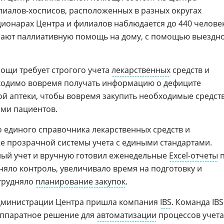
иалов-хосписов, расположенных в разных округах
ционарах Центра и филиалов наблюдается до 440 человек
учают паллиативную помощь на дому, с помощью выездн
ощи требует строгого учета
лекарственных
средств и
ходимо вовремя получать информацию о дефиците
ой аптеки, чтобы вовремя закупить необходимые средст
ими пациентов.
о единого справочника лекарственных средств и
же прозрачной системы учета с едиными стандартами.
ный учет и вручную готовил еженедельные
Excel-отчеты
п
жняло контроль, увеличивало время на подготовку и
атрудняло
планирование закупок
.
администрации Центра пришла компания
IBS
. Команда IBS
аппаратное решение для
автоматизации
процессов учета