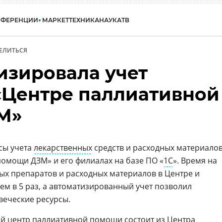
НФЕРЕНЦИИ
МАРКЕТ
ТЕХНИКА
НАУКА
ТВ
ЕЛИТЬСЯ
изировала учет
 «Центре паллиативной
М»
сы учета
лекарственных
средств и расходных материало
помощи ДЗМ» и его филиалах на базе ПО «
1С
». Время на
х препаратов и расходных материалов в Центре и
ем в 5 раз, а автоматизированный учет позволил
веческие ресурсы.
 центр паллиативной помощи состоит из Центра