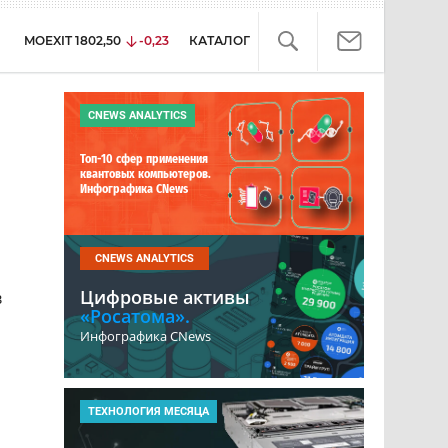
MOEXIT
1802,50
-0,23
КАТАЛОГ
CNEWS ANALYTICS
Топ-10 сфер применения
квантовых компьютеров.
Инфографика CNews
CNEWS ANALYTICS
Цифровые активы
в
«Росатома».
Инфографика CNews
ТЕХНОЛОГИЯ МЕСЯЦА