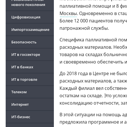
нового поколения
паллиативной помощи и 8 фил
Москвы
. Одновременно в ста
Цифровизация
Более 12 000 пациентов пол
патронажной службы.
Импортозамещение
Специфика паллиативной пом
Безопасность
расходных материалов. Необ
товаров на складах больничн
ИТ в госсекторе
и своевременно обеспечить 
ИТ в банках
До 2018 года в Центре не был
ИТ в торговле
расходных материалов, а так
Каждый филиал вел собствен
Телеком
остаткам на складе. Это усло
консолидацию отчетности, з
Интернет
В этой ситуации на помощь 
ИТ-бизнес
предложила программное и 