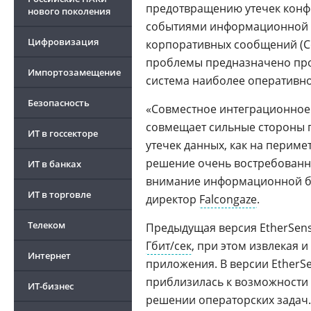
предотвращению утечек конф
нового поколения
событиями информационной б
Цифровизация
корпоративных сообщений (Co
проблемы предназначено про
Импортозамещение
система наиболее оперативно
Безопасность
«Совместное интеграционное 
совмещает сильные стороны п
ИТ в госсекторе
утечек данных, как на перимет
решение очень востребованн
ИТ в банках
внимание информационной бе
ИТ в торговле
директор
Falcongaze
.
Телеком
Предыдущая версия EtherSens
Гбит/сек
, при этом извлекая 
Интернет
приложения. В версии EtherSen
приблизилась к возможности 
ИТ-бизнес
решении операторских задач. 