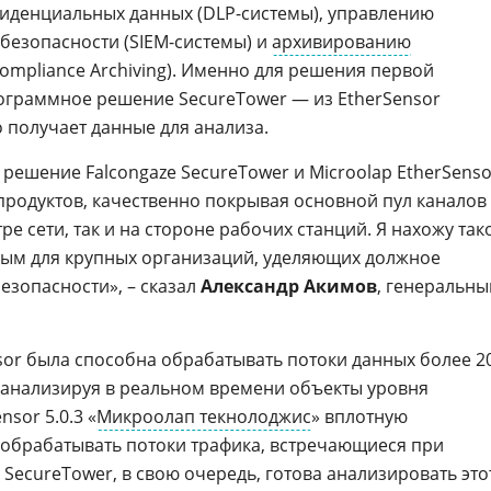
иденциальных данных (DLP-системы), управлению
езопасности (SIEM-системы) и
архивированию
mpliance Archiving). Именно для решения первой
граммное решение SecureTower — из EtherSensor
 получает данные для анализа.
решение Falcongaze SecureTower и Microolap EtherSenso
родуктов, качественно покрывая основной пул каналов
ре сети, так и на стороне рабочих станций. Я нахожу так
ым для крупных организаций, уделяющих должное
зопасности», – сказал
Александр Акимов
, генеральны
or была способна обрабатывать потоки данных более 2
и анализируя в реальном времени объекты уровня
sor 5.0.3 «
Микроолап текнолоджис
» вплотную
обрабатывать потоки трафика, встречающиеся при
SecureTower, в свою очередь, готова анализировать это