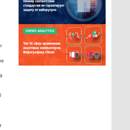
Почему соответствие
стандартам не гарантирует
защиту от киберугроз
CNEWS ANALYTICS
Топ-10 сфер применения
r
квантовых компьютеров.
Инфографика CNews
ое
й
0
т