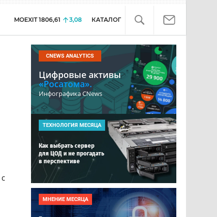
MOEXIT
1806,61
3,08
КАТАЛОГ
CNEWS ANALYTICS
Цифровые активы
«Росатома».
Инфографика CNews
ТЕХНОЛОГИЯ МЕСЯЦА
Как выбрать сервер
для ЦОД и не прогадать
в перспективе
 с
МНЕНИЕ МЕСЯЦА