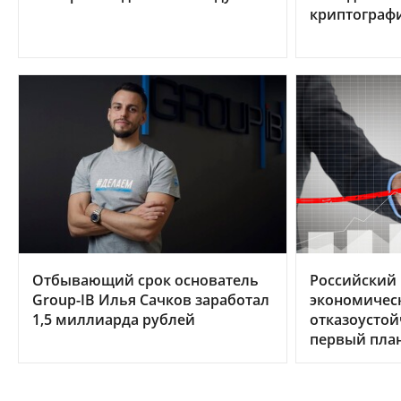
криптограф
Отбывающий срок основатель
Российский И
Group-IB Илья Сачков заработал
экономическ
1,5 миллиарда рублей
отказоусто
первый пла