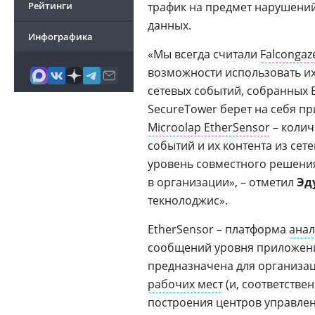
Рейтинги
трафик на предмет нарушений
данных.
Инфографика
«Мы всегда считали
Falcongaz
возможности использовать и
сетевых событий, собранных 
SecureTower берет на себя п
Microolap EtherSensor
– колич
событий и их контента из сет
уровень совместного решени
в организации», – отметил
Эд
текнолоджис».
EtherSensor – платформа
анал
сообщений уровня приложени
предназначена для организа
рабочих мест
(и, соответстве
построения центров управле