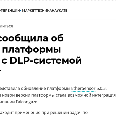
НФЕРЕНЦИИ
МАРКЕТ
ТЕХНИКА
НАУКА
ТВ
ЛИТЬСЯ
 сообщила об
 платформы
 с DLP-системой
r
редставила обновление платформы
EtherSensor
5.0.3.
 новой версии платформы стала возможной интеграция
мпании Falcongaze.
находит применение при решении задач по