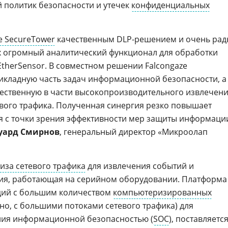
 политик безопасности и утечек
конфиденциальных
e SecureTower
качественным DLP-решением и очень рад
х огромный аналитический функционал для обработки
EtherSensor. В совместном решении Falcongaze
рикладную часть задач информационной безопасности, а
ественную в части высокопроизводительного извлечен
евого трафика. Полученная синергия резко повышает
я с точки зрения эффективности мер защиты информаци
уард Смирнов
, генеральный директор «Микроолап
иза сетевого трафика
для извлечения событий и
я, работающая на серийном оборудовании. Платформа
ций с большим количеством
компьютеризированных
нно, с большими потоками сетевого трафика) для
ния информационной безопасностью (
SOC
), поставляетс