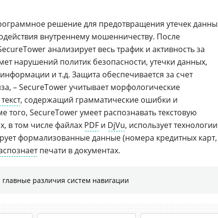
программное решение для предотвращения утечек данны
одействия внутреннему мошенничеству. После
SecureTower анализирует весь трафик и активность за
ет нарушений политик безопасности, утечки данных,
нформации и т.д. Защита обеспечивается за счет
а, – SecureTower учитывает морфологические
текст
, содержащий грамматические ошибки и
е того, SecureTower умеет распознавать текстовую
, в том числе файлах
PDF
и
DjVu
, использует технологии
рует формализованные данные (номера кредитных карт,
аспознает
печати в документах.
 главные различия систем навигации