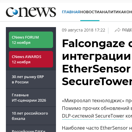
ГЛАВНАЯ
НОВОСТИ
АНАЛИТИКА
КО
|
09 августа 2018 17:22
ПОДЕ
CNews FORUM
Falcongaze
12 ноября
интеграции
CNews AWARDS
12 ноября
EtherSensor
30 лет рынку ERP
SecureTowe
в России
Главные
«Микроолап текнолоджис» п
ИТ-сценарии
2026
Помимо прочих обновлений в
10 лет российского
DLP-системой
SecureTower
ко
бэкапа
Наиболее часто EtherSensor 
Российские ПАКи