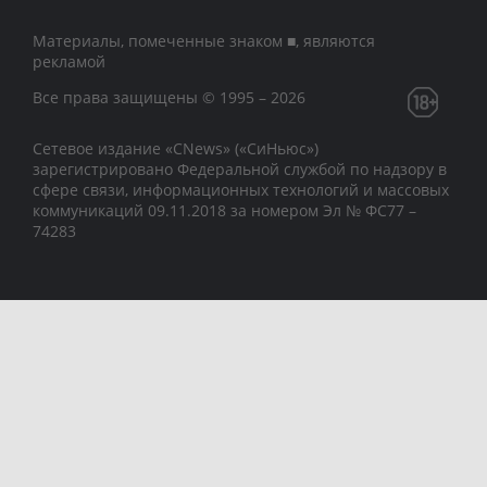
Материалы, помеченные знаком ■, являются
рекламой
Все права защищены © 1995 – 2026
Сетевое издание «CNews» («СиНьюс»)
зарегистрировано Федеральной службой по надзору в
сфере связи, информационных технологий и массовых
коммуникаций 09.11.2018 за номером Эл № ФС77 –
74283