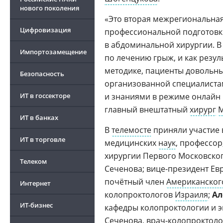
нового поколения
«Это вторая межрегиональна
Цифровизация
профессиональной подготовк
в абдоминальной хирургии. 
Импортозамещение
по лечению грыж, и как резу
методике, пациенты довольн
Безопасность
организованной специалиста
ИТ в госсекторе
и знаниями в режиме онлайн н
главный внештатный
хирург
М
ИТ в банках
В
телемосте
приняли участие 
ИТ в торговле
медицинских
наук
, профессо
хирургии Первого Московског
Телеком
Сеченова; вице-президент Ев
почётный член
Американског
Интернет
колопроктологов
Израиля
;
Ал
ИТ-бизнес
кафедры колопроктологии и 
Сеченова
, врач-колопроктоло