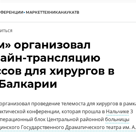
НФЕРЕНЦИИ
МАРКЕТ
ТЕХНИКА
НАУКА
ТВ
ИТЬСЯ
м» организовал
айн-трансляцию
сов для хирургов в
Балкарии
 организовал проведение телемоста для хирургов в рамк
актической конференции, которая прошла в
Нальчике
3
операционный блок Центральной районной
больницы
инского Государственного Драматического театра им. А.