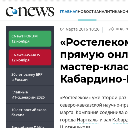
ГЛАВНАЯ
НОВОСТИ
АНАЛИТИКА
КО
|
04 марта 2016 10:26
ПОДЕЛ
CNews FORUM
«Ростелеко
12 ноября
прямую онл
CNews AWARDS
12 ноября
мастер-клас
30 лет рынку ERP
Кабардино-
в России
Главные
«Ростелеком» уже второй раз
ИТ-сценарии
2026
северо-кавказской научно-пр
10 лет российского
марта. Компания соединила 
бэкапа
города
Нарткалы
и зал
Кабард
Шогенцукова
.
Российские ПАКи