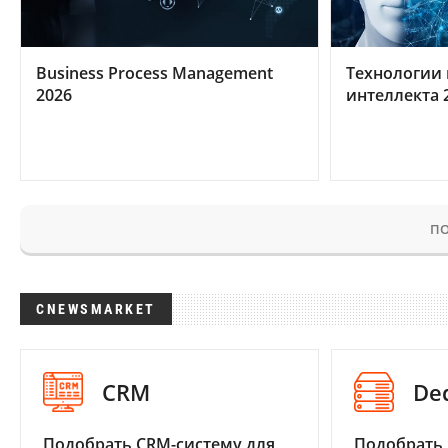
Business Process Management
Технологии 
2026
интеллекта 
ПО
CNEWSMARKET
CRM
De
Подобрать CRM-систему для
Подобрать