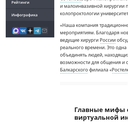
Рейтинги
и малоинвазивной хирургии 
колопроктологии университе
Инфографика
«Наша компания традиционн
мероприятиям. Благодаря нов
ведущие хирурги
России
обсу
реального времени. Это одн
объединять людей, находящихс
возможности для общения и 
Балкарского
филиала «
Ростел
Главные мифы 
виртуальной и