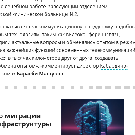
по лечебной работе, заведующий отделением
тской клинической больницы №2.
о оказывает телекоммуникационную поддержку подобн
ым технологиям, таким как видеоконференцсвязь,
дили актуальные вопросы и обменялись опытом в режи
а из важнейших функций современных
телекоммуникаци
я в тысячах километров друг от друга, создавать
обмена опытом», -комментирует директор
Кабардино-
екома
»
Барасби Машуков
.
о миграции
нфраструктуры