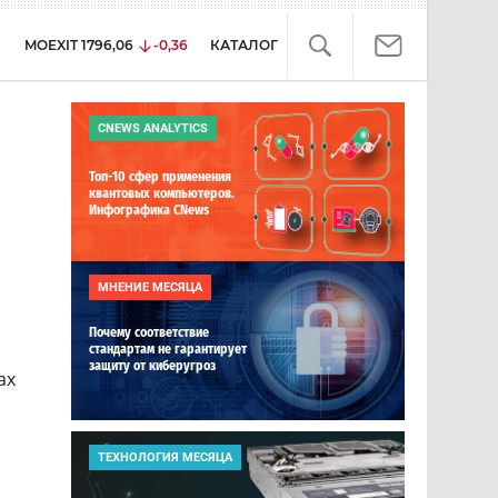
MOEXIT
1796,06
-0,36
КАТАЛОГ
CNEWS ANALYTICS
Топ-10 сфер применения
квантовых компьютеров.
Инфографика CNews
МНЕНИЕ МЕСЯЦА
Почему соответствие
стандартам не гарантирует
защиту от киберугроз
ах
ТЕХНОЛОГИЯ МЕСЯЦА