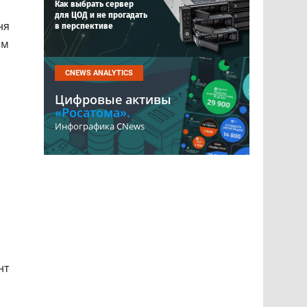
Как выбрать сервер
для ЦОД и не прогадать
ня
в перспективе
ям
CNEWS ANALYTICS
Цифровые активы
«Росатома».
Инфографика CNews
нт