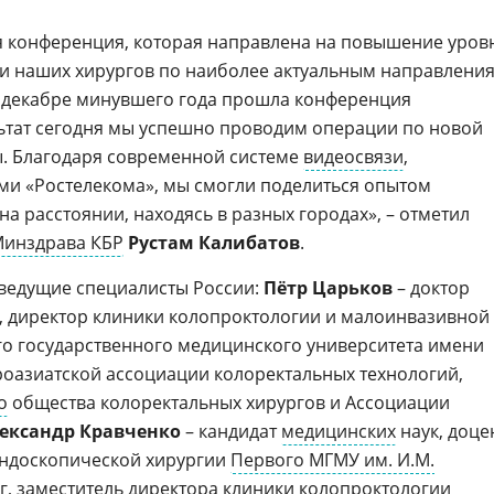
я конференция, которая направлена на повышение уров
и наших хирургов по наиболее актуальным направлени
В декабре минувшего года прошла конференция
льтат сегодня мы успешно проводим операции по новой
ы. Благодаря современной системе
видеосвязи
,
ми «Ростелекома», мы смогли поделиться опытом
а расстоянии, находясь в разных городах», – отметил
инздрава КБР
Рустам Калибатов
.
ведущие специалисты России:
Пётр Царьков
– доктор
р, директор клиники колопроктoлогии и малоинвазивной
о государственного медицинского университета имени
роазиатской ассоциации колоректальных технологий,
о
общества колоректальных хирургов и Ассоциации
ександр Кравченко
– кандидат
медицинских
наук, доце
эндоскопической хирургии
Первого МГМУ им. И.М.
г, заместитель директора клиники колопроктологии