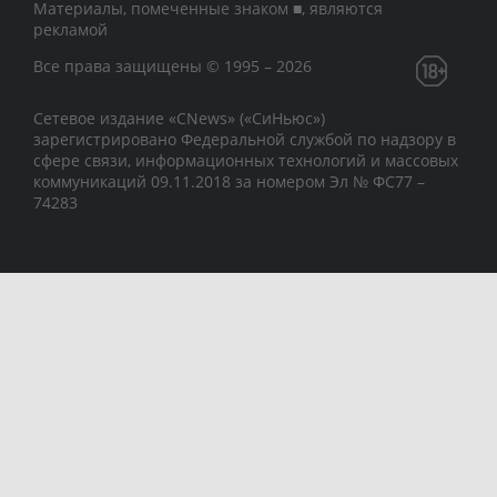
Материалы, помеченные знаком ■, являются
рекламой
Все права защищены © 1995 – 2026
Сетевое издание «CNews» («СиНьюс»)
зарегистрировано Федеральной службой по надзору в
сфере связи, информационных технологий и массовых
коммуникаций 09.11.2018 за номером Эл № ФС77 –
74283