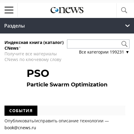
Разделы
Индексная книга (каталог)
CNews
*
Все категории
199231
▼
Получите все материалы
CNews по ключевому слову
PSO
Particle Swarm Optimization
СОБЫТИЯ
Опубликовать/исправить описание технологии —
book@cnews.ru