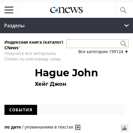
Разделы
Индексная книга (каталог)
CNews
*
Все категории
199124
▼
Получите все материалы
CNews по ключевому слову
Hague John
Хейг Джон
СОБЫТИЯ
по дате
/
упоминаниям в текстах