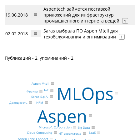
Aspentech займется поставкой
19.06.2018
приложений для инфраструктур
промышленного интернета вещей
1
Saras выбрала ПО Aspen Mtell для
02.02.2018
техобслуживания и оптимизации
1
Публикаций - 2, упоминаний - 2
Aspen Mtell
MLOps
IoT
Физика
Saras S.p.A.
HRM
Доходность
Aspen
Microsoft Corporation
Big Data
Cloud Computing
SaaS
ИТ-экосистема
Aspen Edge Connect