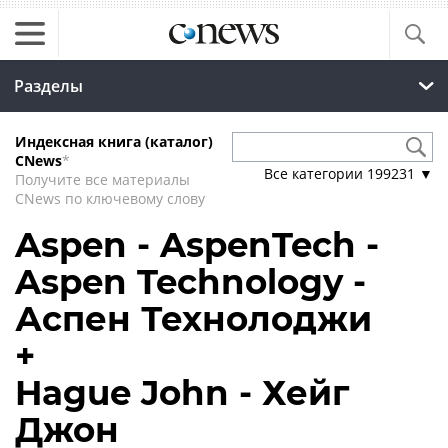
Разделы
Индексная книга (каталог)
CNews
*
Все категории
199231
▼
Получите все материалы
CNews по ключевому слову
Aspen - AspenTech -
Aspen Technology -
Аспен Технолоджи
+
Hague John - Хейг
Джон