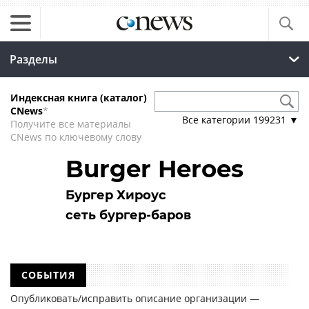
Разделы
Индексная книга (каталог)
CNews
*
Все категории
199231
▼
Получите все материалы
CNews по ключевому слову
Burger Heroes
Бургер Хироус
сеть бургер-баров
СОБЫТИЯ
Опубликовать/исправить описание организации —