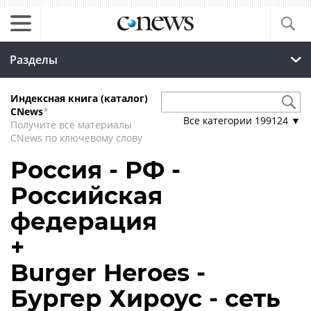
Разделы
Индексная книга (каталог)
CNews
*
Все категории
199124
▼
Получите все материалы
CNews по ключевому слову
Россия - РФ -
Российская
федерация
+
Burger Heroes -
Бургер Хироус - сеть