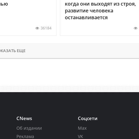
нью
когда они выходят из строя,
развитие человека
останавливается
36184
КАЗАТЬ ЕЩЕ
CNews
Соцсети
Об издании
Max
Реклама
VK