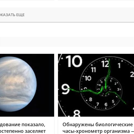
КАЗАТЬ ЕЩЕ
дование показало,
Обнаружены биологические
остепенно заселяет
часы-хронометр организма 