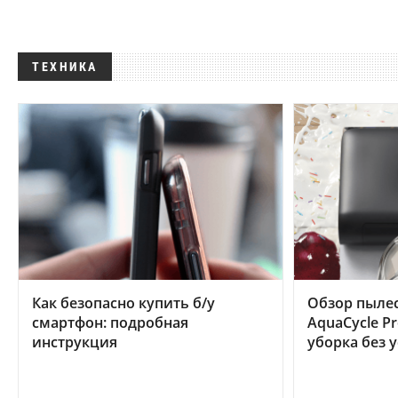
ТЕХНИКА
Как безопасно купить б/у
Обзор пылес
смартфон: подробная
AquaCycle Pr
инструкция
уборка без 