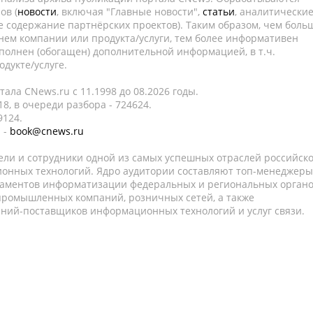
ов (
новости
, включая "Главные новости",
статьи
, аналитически
е содержание партнёрских проектов). Таким образом, чем боль
нем компании или продукта/услуги, тем более информативен
полнен (обогащен) дополнительной информацией, в т.ч.
дукте/услуге.
ала CNews.ru c 11.1998 до 08.2026 годы.
8, в очереди разбора - 724624.
9124.
 -
book@cnews.ru
ели и сотрудники одной из самых успешных отраслей российск
онных технологий. Ядро аудитории составляют топ-менеджеры
таментов информатизации федеральных и региональных орган
 промышленных компаний, розничных сетей, а также
аний-поставщиков информационных технологий и услуг связи.