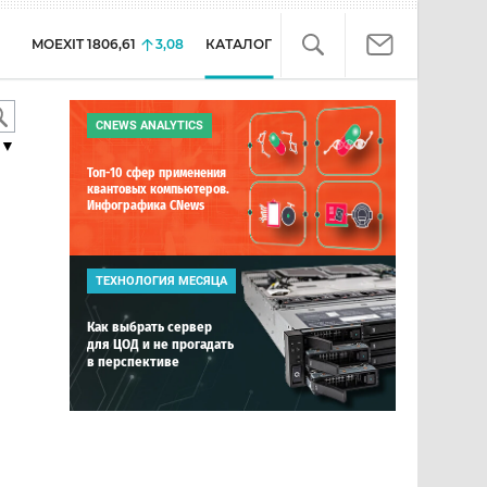
MOEXIT
1806,61
3,08
КАТАЛОГ
CNEWS ANALYTICS
▼
Топ-10 сфер применения
квантовых компьютеров.
Инфографика CNews
ТЕХНОЛОГИЯ МЕСЯЦА
Как выбрать сервер
для ЦОД и не прогадать
в перспективе