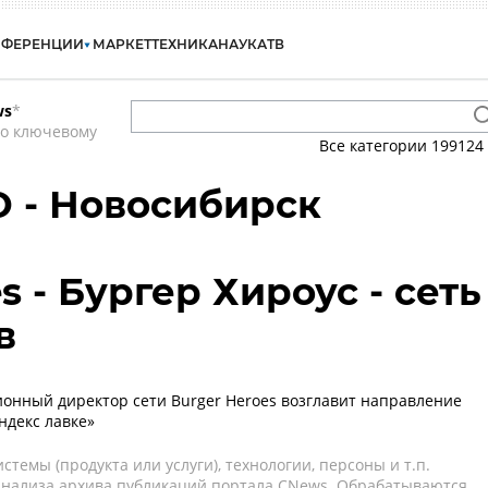
НФЕРЕНЦИИ
МАРКЕТ
ТЕХНИКА
НАУКА
ТВ
ws
*
по ключевому
Все категории
199124
О - Новосибирск
s - Бургер Хироус - сеть
в
нный директор сети Burger Heroes возглавит направление
ндекс лавке»
темы (продукта или услуги), технологии, персоны и т.п.
 анализа архива публикаций портала CNews. Обрабатываются