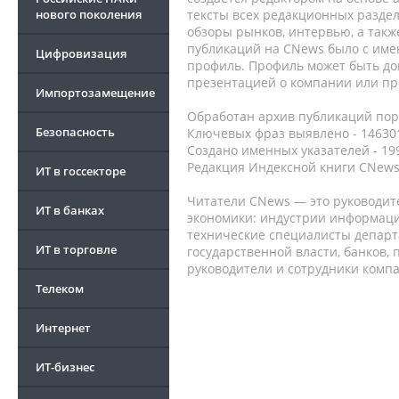
нового поколения
тексты всех редакционных раздел
обзоры рынков, интервью, а такж
публикаций на CNews было с име
Цифровизация
профиль. Профиль может быть до
презентацией о компании или про
Импортозамещение
Обработан архив публикаций порт
Безопасность
Ключевых фраз выявлено - 146301
Создано именных указателей - 19
Редакция Индексной книги CNews
ИТ в госсекторе
Читатели CNews — это руководит
ИТ в банках
экономики: индустрии информаци
технические специалисты депар
ИТ в торговле
государственной власти, банков,
руководители и сотрудники комп
Телеком
Интернет
ИТ-бизнес