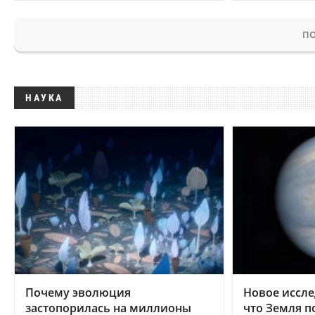
ПО
НАУКА
Почему эволюция
Новое иссле
застопорилась на миллионы
что Земля п