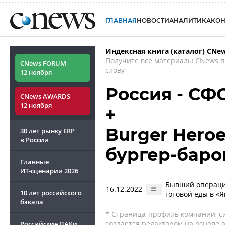
ГЛАВНАЯ
НОВОСТИ
АНАЛИТИКА
КО
Индексная книга (каталог) CNe
Получите все материалы CNews 
CNews FORUM
слову
12 ноября
Россия - СФ
CNews AWARDS
12 ноября
+
Burger Heroe
30 лет рынку ERP
в России
бургер-баро
Главные
ИТ-сценарии
2026
Бывший операцио
16.12.2022
10 лет российского
готовой еды в «Я
бэкапа
* Страница-профиль компании, сис
создается редактором на основе
Российские ПАКи