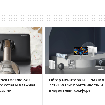
оса Dreame Z40
Обзор монитора MSI PRO MA
o: сухая и влажная
271PHW E14: практичность и
усилий
визуальный комфорт