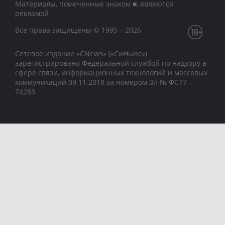
Материалы, помеченные знаком ■, являются
рекламой
Все права защищены © 1995 – 2026
Сетевое издание «CNews» («СиНьюс»)
зарегистрировано Федеральной службой по надзору в
сфере связи, информационных технологий и массовых
коммуникаций 09.11.2018 за номером Эл № ФС77 –
74283