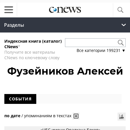
Разделы
Индексная книга (каталог)
CNews
*
Все категории
199231
▼
Получите все материалы
CNews по ключевому слову
Фузейников Алексей
СОБЫТИЯ
по дате
/
упоминаниям в текстах
«ЦБС имени Оралхана Бокея»