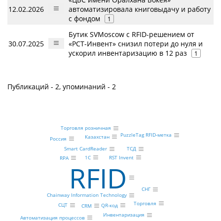
12.02.2026
автоматизировала книговыдачу и работу
с фондом
1
Бутик SVMoscow с RFID-решением от
30.07.2025
«РСТ-Инвент» снизил потери до нуля и
ускорил инвентаризацию в 12 раз
1
Публикаций - 2, упоминаний - 2
Торговля розничная
PuzzleTag RFID-метка
Казахстан
Россия
Smart CardReader
ТСД
1С
RST Invent
RPA
RFID
СНГ
Chainway Information Technology
Торговля
СЦТ
QR-код
CRM
Инвентаризация
Автоматизация процессов