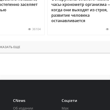
остепенно заселяет
часы-хронометр организма 
нью
когда они выходят из строя,
развитие человека
останавливается
36104
КАЗАТЬ ЕЩЕ
CNews
Соцсети
Об издании
Max