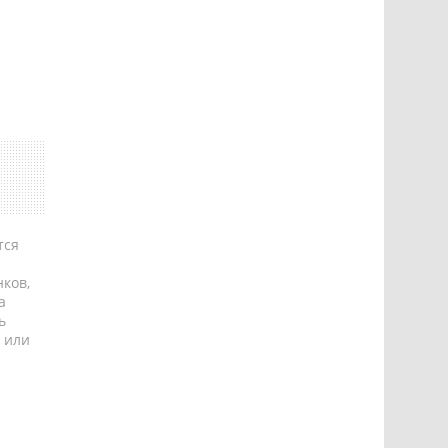
тся
ков,
а
ь
 или