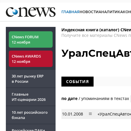
ГЛАВНАЯ
НОВОСТИ
АНАЛИТИКА
КО
Индексная книга (каталог) CNe
Получите все материалы CNews п
CNews FORUM
12 ноября
УралСпецАв
CNews AWARDS
12 ноября
30 лет рынку ERP
в России
СОБЫТИЯ
Главные
по дате
/
упоминаниям в текстах
ИТ-сценарии
2026
10 лет российского
10.01.2008
«УралСпецАвто»
бэкапа
Российские ПАКи