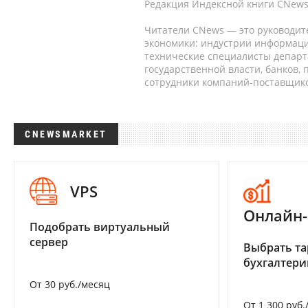
Редакция Индексной книги CNews
Читатели CNews — это руководит
экономики: индустрии информаци
технические специалисты депар
государственной власти, банков,
сотрудники компаний-поставщико
CNEWSMARKET
VPS
Онлайн-
Подобрать виртуальный
сервер
Выбрать та
бухгалтер
От 30 руб./месяц
От 1 300 руб.