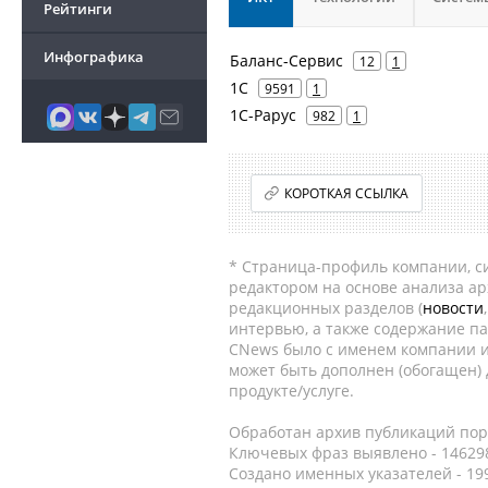
Рейтинги
Инфографика
Баланс-Сервис
12
1
1С
9591
1
1С-Рарус
982
1
КОРОТКАЯ ССЫЛКА
* Страница-профиль компании, сис
редактором на основе анализа а
редакционных разделов (
новости
интервью, а также содержание па
CNews было с именем компании и
может быть дополнен (обогащен)
продукте/услуге.
Обработан архив публикаций порт
Ключевых фраз выявлено - 146298
Создано именных указателей - 19