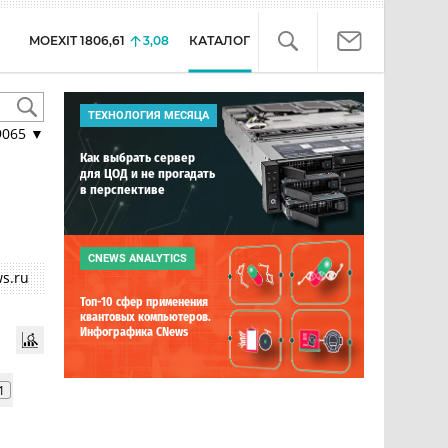
MOEXIT
1806,61
3,08
КАТАЛОГ
ТЕХНОЛОГИЯ МЕСЯЦА
9065
▼
Как выбрать сервер
для ЦОД и не прогадать
в перспективе
CNEWS ANALYTICS
s.ru
Топ-10 сфер применения
квантовых компьютеров.
Инфографика CNews
1