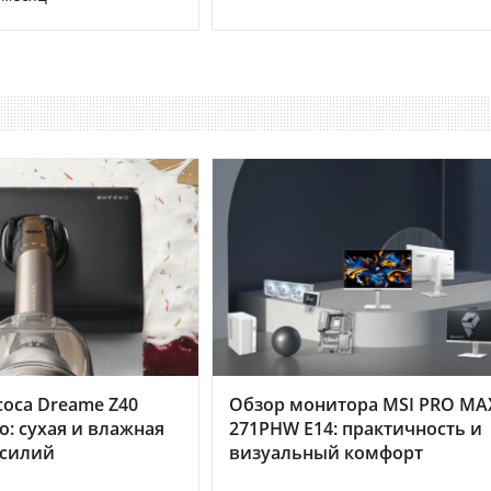
оса Dreame Z40
Обзор монитора MSI PRO MA
o: сухая и влажная
271PHW E14: практичность и
усилий
визуальный комфорт