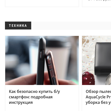
ТЕХНИКА
Как безопасно купить б/у
Обзор пылес
смартфон: подробная
AquaCycle Pr
инструкция
уборка без 