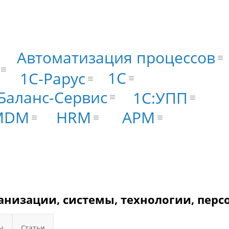
Автоматизация процессов
1С
1С-Рарус
Баланс-Сервис
1С:УПП
MDM
HRM
АРМ
анизации, системы, технологии, перс
ы
Статьи