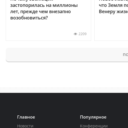
застопорилась на миллионы
что Земля п
лет, прежде чем внезапно
Венеру жиз
возобновиться?
2209
ПО
Главное
Популярное
Новости
Конференции