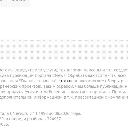
темы (продукта или услуги), технологии, персоны и т.п. создае
рхива публикаций портала CNews. Обрабатываются тексты всех
, включая "Главные новости",
статьи
, аналитические обзоры рын
ртнёрских проектов). Таким образом, чем больше публикаций н
ли продукта/услуги, тем более информативен профиль. Профил
 дополнительной информацией, в т.ч. презентацией о компании
ала CNews.ru c 11.1998 до 08.2026 годы.
9, в очереди разбора - 724937.
9065.