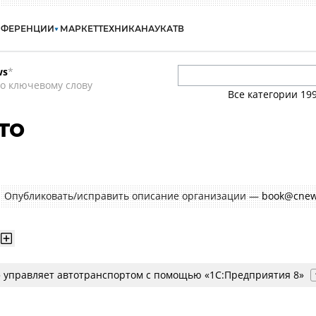
НФЕРЕНЦИИ
МАРКЕТ
ТЕХНИКА
НАУКА
ТВ
ws
*
о ключевому слову
Все категории
19
то
Опубликовать/исправить описание организации —
book@cnew
 управляет автотранспортом с помощью «1С:Предприятия 8»