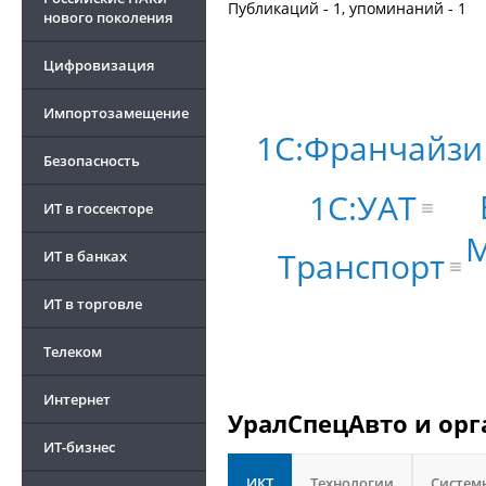
Публикаций - 1, упоминаний - 1
нового поколения
Цифровизация
Импортозамещение
1С:Франчайзи
Безопасность
1С:УАТ
ИТ в госсекторе
Транспорт
ИТ в банках
ИТ в торговле
Телеком
Интернет
УралСпецАвто и орг
ИТ-бизнес
ИКТ
Технологии
Систем