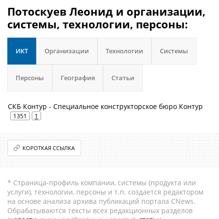
Потоскуев Леонид и организации,
системы, технологии, персоны:
ИКТ
Организации
Технологии
Системы
Персоны
География
Статьи
СКБ Контур - Специальное конструкторское бюро Контур
1351
1
КОРОТКАЯ ССЫЛКА
* Страница-профиль компании, системы (продукта или
услуги), технологии, персоны и т.п. создается редактором
на основе анализа архива публикаций портала CNews.
Обрабатываются тексты всех редакционных разделов