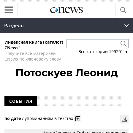
Разделы
Индексная книга (каталог)
CNews
*
Все категории
199201
▼
Получите все материалы
CNews по ключевому слову
Потоскуев Леонид
СОБЫТИЯ
по дате
/
упоминаниям в текстах
«АстраЗенека» и Enders оптимизировали