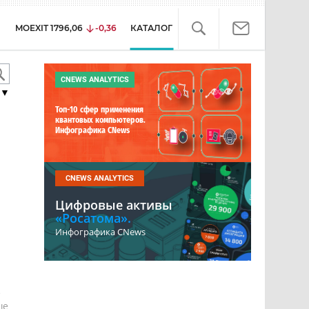
MOEXIT
1796,06
-0,36
КАТАЛОГ
CNEWS ANALYTICS
▼
Топ-10 сфер применения
квантовых компьютеров.
Инфографика CNews
CNEWS ANALYTICS
Цифровые активы
«Росатома».
Инфографика CNews
е
ше