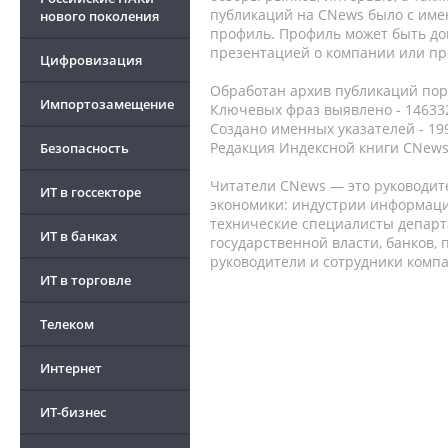
публикаций на CNews было с име
нового поколения
профиль. Профиль может быть до
презентацией о компании или про
Цифровизация
Обработан архив публикаций порт
Импортозамещение
Ключевых фраз выявлено - 146332
Создано именных указателей - 19
Редакция Индексной книги CNews
Безопасность
Читатели CNews — это руководит
ИТ в госсекторе
экономики: индустрии информаци
технические специалисты депар
ИТ в банках
государственной власти, банков,
руководители и сотрудники комп
ИТ в торговле
Телеком
Интернет
ИТ-бизнес