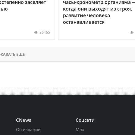
остепенно заселяет
часы-хронометр организма 
нью
когда они выходят из строя,
развитие человека
останавливается
36465
КАЗАТЬ ЕЩЕ
CNews
Соцсети
Об издании
Max