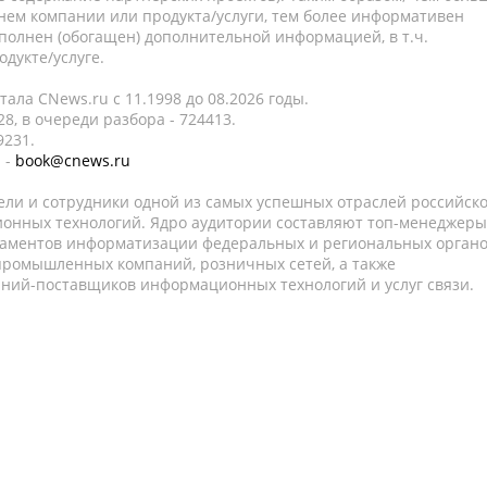
нем компании или продукта/услуги, тем более информативен
полнен (обогащен) дополнительной информацией, в т.ч.
дукте/услуге.
ала CNews.ru c 11.1998 до 08.2026 годы.
8, в очереди разбора - 724413.
9231.
 -
book@cnews.ru
ели и сотрудники одной из самых успешных отраслей российск
онных технологий. Ядро аудитории составляют топ-менеджеры
таментов информатизации федеральных и региональных орган
 промышленных компаний, розничных сетей, а также
аний-поставщиков информационных технологий и услуг связи.