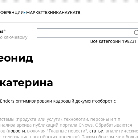
НФЕРЕНЦИИ
МАРКЕТ
ТЕХНИКА
НАУКА
ТВ
ws
*
по ключевому
Все категории
199231
еонид
катерина
 Enders оптимизировали кадровый документооборот с
темы (продукта или услуги), технологии, персоны и т.п.
 анализа архива публикаций портала CNews. Обрабатываются
ов (
новости
, включая "Главные новости",
статьи
, аналитически
е содержание партнёрских проектов). Таким образом, чем боль