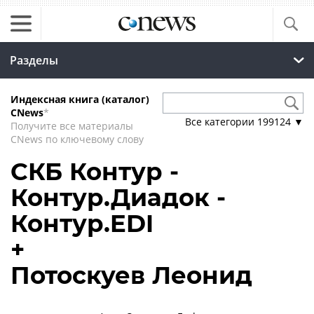
Разделы
Индексная книга (каталог)
CNews
*
Все категории
199124
▼
Получите все материалы
CNews по ключевому слову
СКБ Контур -
Контур.Диадок -
Контур.EDI
+
Потоскуев Леонид