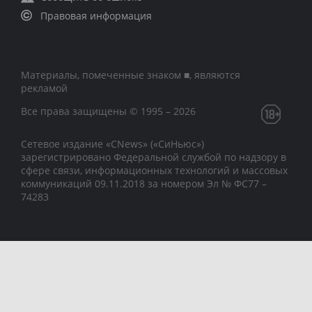
Правовая информация
Материалы, помеченные знаком ■, являются
рекламой
Все права защищены © 1995 – 2026
Сетевое издание «CNews» («СиНьюс»)
зарегистрировано Федеральной службой по надзору в
сфере связи, информационных технологий и массовых
коммуникаций 09.11.2018 за номером Эл № ФС77 –
74283