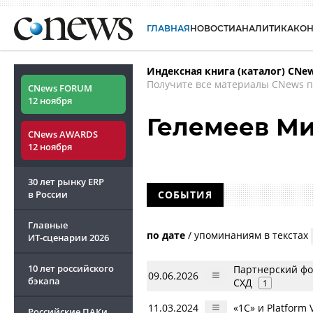
ГЛАВНАЯ
НОВОСТИ
АНАЛИТИКА
КО
Индексная книга (каталог) CNe
Получите все материалы CNews п
CNews FORUM
12 ноября
Гелемеев М
CNews AWARDS
12 ноября
30 лет рынку ERP
в России
СОБЫТИЯ
Главные
по дате
/
упоминаниям в текстах
ИТ-сценарии
2026
10 лет российского
Партнерский фо
09.06.2026
бэкапа
СХД
1
11.03.2024
«1С» и Platform
Российские ПАКи