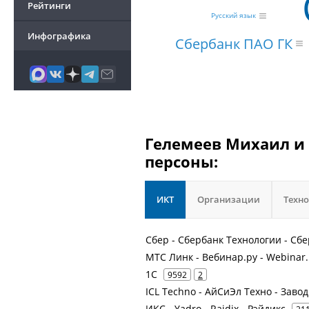
Рейтинги
Русский язык
Инфографика
Сбербанк ПАО ГК
Гелемеев Михаил и 
персоны:
ИКТ
Организации
Техн
Сбер - Сбербанк Технологии - Сбе
МТС Линк - Вебинар.ру - Webinar.
1С
9592
2
ICL Techno - АйСиЭл Техно - Зав
ИКС - Yadro - Raidix - Рэйдикс