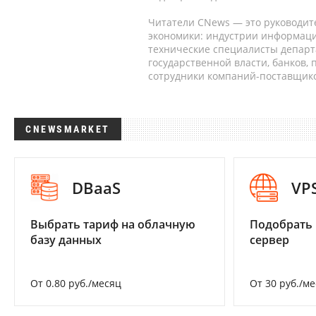
Читатели CNews — это руководит
экономики: индустрии информаци
технические специалисты депар
государственной власти, банков,
сотрудники компаний-поставщико
CNEWSMARKET
DBaaS
VP
Выбрать тариф на облачную
Подобрать
базу данных
сервер
От 0.80 руб./месяц
От 30 руб./м