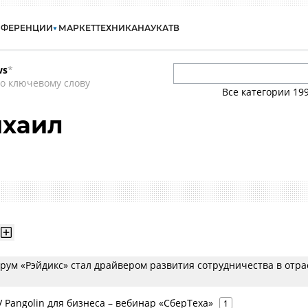
НФЕРЕНЦИИ
МАРКЕТ
ТЕХНИКА
НАУКА
ТВ
ws
*
о ключевому слову
Все категории
19
ихаил
рум «Рэйдикс» стал драйвером развития сотрудничества в отра
 V Pangolin для бизнеса – вебинар «СберТеха»
1