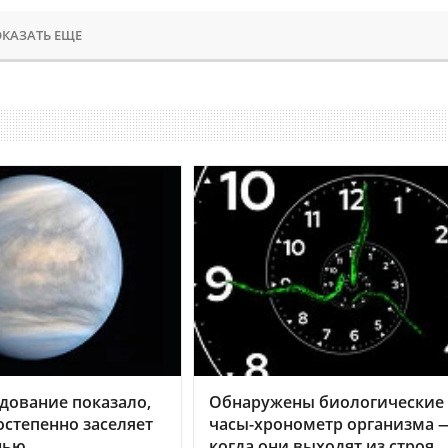
КАЗАТЬ ЕЩЕ
дование показало,
Обнаружены биологические
остепенно заселяет
часы-хронометр организма 
нью
когда они выходят из строя,