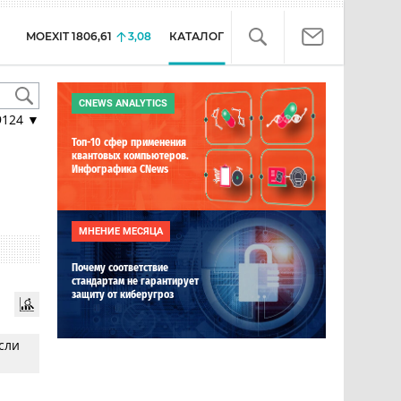
MOEXIT
1806,61
3,08
КАТАЛОГ
CNEWS ANALYTICS
9124
▼
Топ-10 сфер применения
квантовых компьютеров.
Инфографика CNews
МНЕНИЕ МЕСЯЦА
Почему соответствие
стандартам не гарантирует
защиту от киберугроз
сли