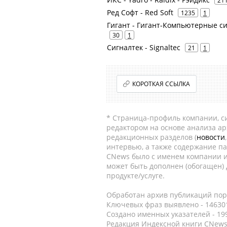
21
Ред Софт - Red Soft
1235
1
Гигант - Гигант-Компьютерные си
30
1
Сигналтек - Signaltec
21
1
КОРОТКАЯ ССЫЛКА
* Страница-профиль компании, сис
редактором на основе анализа а
редакционных разделов (
новости
интервью, а также содержание па
CNews было с именем компании и
может быть дополнен (обогащен)
продукте/услуге.
Обработан архив публикаций порт
Ключевых фраз выявлено - 146301
Создано именных указателей - 19
Редакция Индексной книги CNews