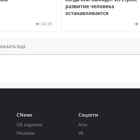
развитие человека
останавливается
36139
КАЗАТЬ ЕЩЕ
CNews
Соцсети
Об издании
Max
Реклама
VK