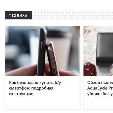
ТЕХНИКА
Как безопасно купить б/у
Обзор пылес
смартфон: подробная
AquaCycle Pr
инструкция
уборка без 