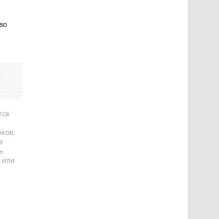
во
тся
ков,
а
ь
 или