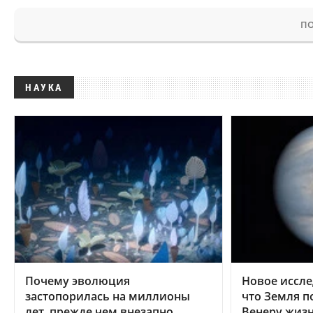
ПО
НАУКА
Почему эволюция
Новое иссле
застопорилась на миллионы
что Земля п
лет, прежде чем внезапно
Венеру жиз