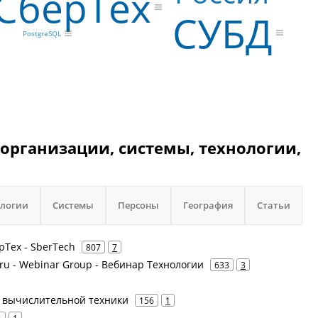
СберТех
СУБД
PostgreSQL
организации, системы, технологии,
ологии
Системы
Персоны
География
Статьи
рТех - SberTech
807
7
ru - Webinar Group - Вебинар Технологии
633
3
од вычислительной техники
156
1