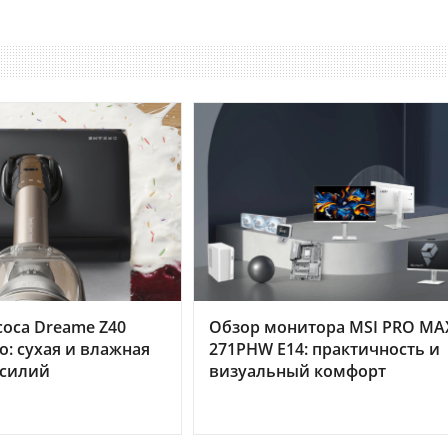
оса Dreame Z40
Обзор монитора MSI PRO MA
o: сухая и влажная
271PHW E14: практичность и
усилий
визуальный комфорт