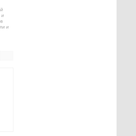
ой
 и
ов
ли и