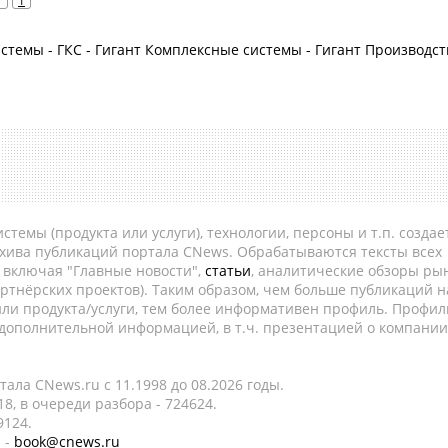
1
1
стемы - ГКС - Гигант Комплексные системы - Гигант Производст
темы (продукта или услуги), технологии, персоны и т.п. создае
рхива публикаций портала CNews. Обрабатываются тексты всех
, включая "Главные новости",
статьи
, аналитические обзоры рын
ртнёрских проектов). Таким образом, чем больше публикаций н
ли продукта/услуги, тем более информативен профиль. Профил
 дополнительной информацией, в т.ч. презентацией о компании
ала CNews.ru c 11.1998 до 08.2026 годы.
8, в очереди разбора - 724624.
9124.
 -
book@cnews.ru