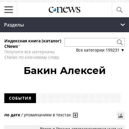
Разделы
Индексная книга (каталог)
CNews
*
Все категории
199231
▼
Получите все материалы
CNews по ключевому слову
Бакин Алексей
СОБЫТИЯ
по дате
/
упоминаниям в текстах
Broen в России автоматизировал учет на