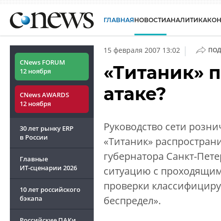
ГЛАВНАЯ
НОВОСТИ
АНАЛИТИКА
КО
|
15 февраля 2007 13:02
ПОД
CNews FORUM
«Титаник» 
12 ноября
атаке?
CNews AWARDS
12 ноября
Руководство сети розн
30 лет рынку ERP
в России
«Титаник» распространи
губернатора Санкт-Пет
Главные
ИТ-сценарии
2026
ситуацию с проходящим
проверки классифициру
10 лет российского
бэкапа
беспредел».
Российские ПАКи