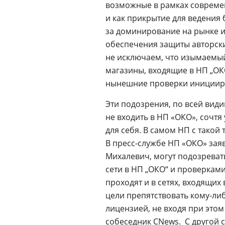
возможные в рамках современ
и как прикрытие для ведени
за доминирование на рынке 
обеспечения защиты авторски
не исключаем, что изымаемый
магазины, входящие в НП „ОКО“
нынешние проверки иницииро
Эти подозрения, по всей види
не входить в НП «ОКО», сочт
для себя. В самом НП с такой
В
пресс-службе
НП «ОКО» заяви
Михалевич, могут подозреват
сети в НП „ОКО“ и проверками
проходят и в сетях, входящих 
цели препятствовать
кому-ли
лицензией, не входя при этом 
собеседник CNews.  С другой