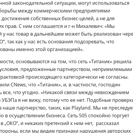
ной законодательной ситуации, могут использоваться
я борьбы между коммерческими предприятиями
и достижения собственных
бизнес-целей
, а не для
х прав. С ним соглашается и
г-н
Михалевич: «Мы
 у нас товар в дальнейшем может быть реализован чер
, так как у нас есть основания подозревать, что
ваны именно этой организацией».
мости, основываются на том, что сеть «Титаник» решила
я условия, предложенные партнерством, неприемлемыми
 трактовкой происходящего категорически не согласны.
ли CNews, что «Титаник», и, в частности, господин
ь все, что угодно. «Никакой связи между невхождением
 УБЭПа я не вижу, потому что ее нет. Подобные проверк
в наше партнерство, таких, как Playland. Мы не преследу
бо
в осуществлении бизнеса. Сеть 505 спокойно торгует
в „ОКО“, и никаких претензий к ним нет,  рассказал
 стороны, если мы видим признаки нарушения авторских