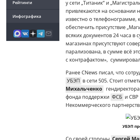
у сети „Титаник“ и „Магистрал
Рейтинги
привлекаются на основании 
Инфографика
известно о телефонограмме,
обеспечить присутствие „Маги
всяких документов 24 часа в с
магазинах присутствуют сов
парализована, в сумме всё э
с контрафактом»,  суммирова
Ранее CNews писал, что сотр
УБЭП
в сети 505. Стоит отмет
Михальченко
 гендиректор
фонда поддержки
ФСБ
и СВР 
Некоммерческого партнерств
УБЭП пр
Со своей стороны
Сергей М