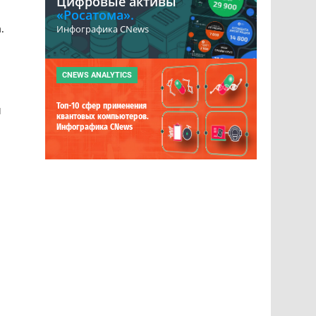
Цифровые активы
«Росатома».
.
Инфографика CNews
CNEWS ANALYTICS
Топ-10 сфер применения
ч
квантовых компьютеров.
Инфографика CNews