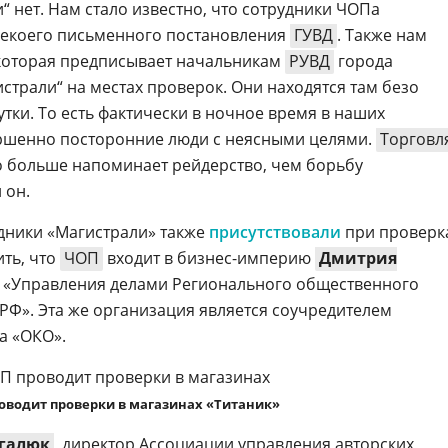
и“ нет. Нам стало известно, что сотрудники ЧОПа
некоего письменного постановления
ГУВД
. Также нам
 которая предписывает начальникам
РУВД
города
страли“ на местах проверок. Они находятся там безо
утки. То есть фактически в ночное время в наших
ершенно посторонние люди с неясными целями.
Торговл
то больше напоминает рейдерство, чем борьбу
л он.
удники «Магистрали» также
присутствовали
при проверк
ить, что
ЧОП
входит в
бизнес-империю
Дмитрия
а «Управления делами Регионального общественного
РФ». Эта же организация является соучредителем
а «ОКО».
оводит проверки в магазинах «Титаник»
агалюк
, директор Ассоциации управления авторских