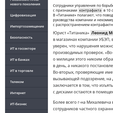
нового поколения
Сотрудники управления по борь
с признаками
контрафакта
в 10 
В «Титанике» полагают, что пово
Цифровизация
руководства компании и некомме
с распространением контрафакт
Импортозамещение
Юрист «Титаника»
Леонид М
Безопасность
в магазинах компании УБЭП, 
уверен, что нарушения можно
ИТ в госсекторе
производимых проверок. «
Во
о милиции этого никоим образ
ИТ в банках
в день, а никакого постановл
ИТ в торговле
Во-вторых
, проверяющие име
вызывающей подозрение, на д
Телеком
заключается в том, что изъяты
с дисками остаются в помеще
Интернет
Более всего
г-на
Михалевича в
ИТ-бизнес
сотрудников частного охранн