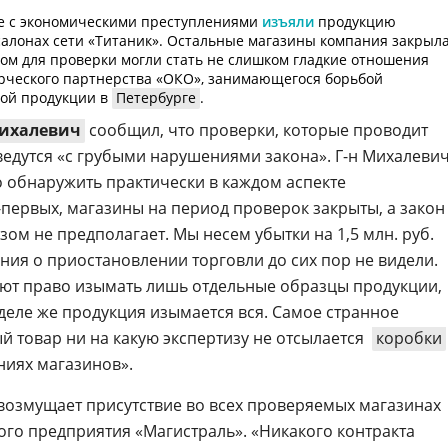
бе с экономическими преступлениями
изъяли
продукцию
салонах сети «Титаник». Остальные магазины компания закрыла
дом для проверки могли стать не слишком гладкие отношения
рческого партнерства «ОКО», занимающегося борьбой
ной продукции в
Петербурге
.
ихалевич
сообщил, что проверки, которые проводит
ведутся «с грубыми нарушениями закона».
Г-н
Михалеви
 обнаружить практически в каждом аспекте
-первых
, магазины на период проверок закрыты, а закон
ом не предполагает. Мы несем убытки на 1,5 млн. руб.
ения о приостановлении торговли до сих пор не видели.
ют право изымать лишь отдельные образцы продукции,
еле же продукция изымается вся. Самое странное
й товар ни на какую экспертизу не отсылается 
коробки
ниях магазинов».
озмущает присутствие во всех проверяемых магазинах
ого предприятия «Магистраль». «Никакого контракта