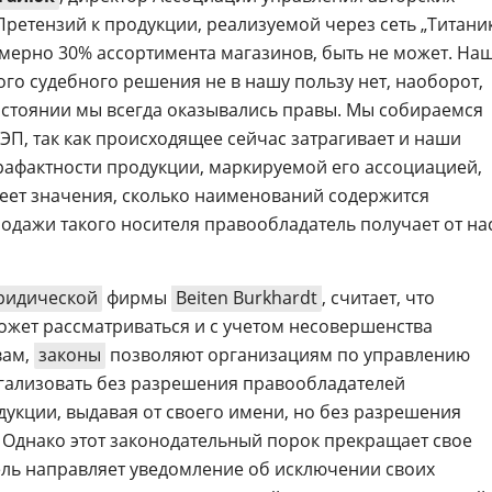
Претензий к продукции, реализуемой через сеть „Титани
имерно 30% ассортимента магазинов, быть не может. На
ого судебного решения не в нашу пользу нет, наоборот,
стоянии мы всегда оказывались правы. Мы собираемся
ЭП, так как происходящее сейчас затрагивает и наши
рафактности продукции, маркируемой его ассоциацией,
еет значения, сколько наименований содержится
родажи такого носителя правообладатель получает от на
ридической
фирмы
Beiten Burkhardt
, считает, что
может рассматриваться и с учетом несовершенства
вам,
законы
позволяют организациям по управлению
ализовать без разрешения правообладателей
кции, выдавая от своего имени, но без разрешения
 Однако этот законодательный порок прекращает свое
ель направляет уведомление об исключении своих